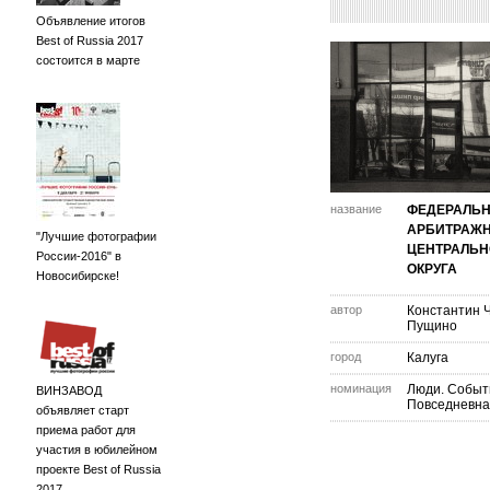
Объявление итогов
Best of Russia 2017
состоится в марте
название
ФЕДЕРАЛЬ
АРБИТРАЖН
"Лучшие фотографии
ЦЕНТРАЛЬН
России-2016" в
ОКРУГА
Новосибирске!
автор
Константин 
Пущино
город
Калуга
номинация
Люди. Событ
ВИНЗАВОД
Повседневна
объявляет старт
приема работ для
участия в юбилейном
проекте Best of Russia
2017