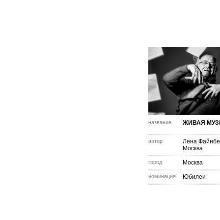
название
ЖИВАЯ МУ
автор
Лена Файнбе
Москва
город
Москва
номинация
Юбилеи