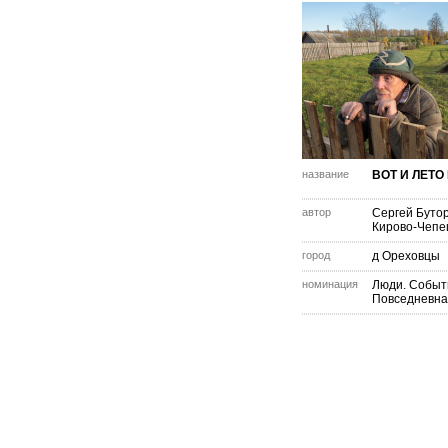
название
ВОТ И ЛЕТ
автор
Сергей Буто
Кирово-Чепе
город
д Ореховцы
номинация
Люди. Событ
Повседневна