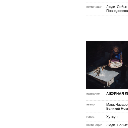
номинация
Люди. Событ
Повседневна
название
АЖУРНАЯ Л
автор
Марк Назаро
Великий Нов
город
Хутхул
номинация
Люди. Событ