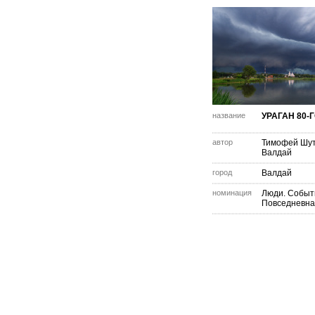
название
УРАГАН 80-
автор
Тимофей Шу
Валдай
город
Валдай
номинация
Люди. Событ
Повседневна