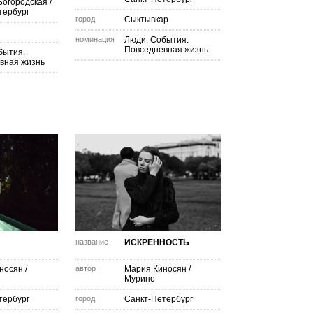
Богородская
/
тербург
город
Сыктывкар
номинация
Люди. События.
Повседневная жизнь
бытия.
вная жизнь
название
ИСКРЕННОСТЬ
носян
/
автор
Мария Киносян
/
Мурино
тербург
город
Санкт-Петербург