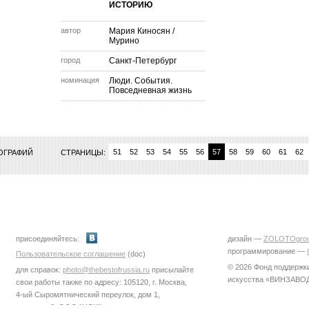
ИСТОРИЮ
автор
Мария Киносян
/
Мурино
город
Санкт-Петербург
номинация
Люди. События.
Повседневная жизнь
44
45
46
47
48
49
50
51
52
53
54
55
56
57
58
59
60
61
62
ТОГРАФИЙ
СТРАНИЦЫ:
присоединяйтесь:
дизайн —
ZOLOTOgro
программирование —
Пользовательское соглашение
(doc)
© 2026 Фонд поддержк
для справок:
photo@thebestofrussia.ru
присылайте
искусства «ВИНЗАВО
свои работы также по адресу: 105120, г. Москва,
4-ый Сыромятнический переулок, дом 1,
строение 6, ООО "ЦСИ"