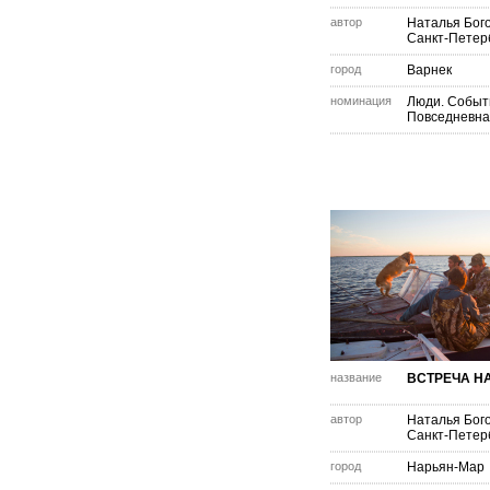
автор
Наталья Бог
Санкт-Петер
город
Варнек
номинация
Люди. Событ
Повседневна
название
ВСТРЕЧА НА
автор
Наталья Бог
Санкт-Петер
город
Нарьян-Мар