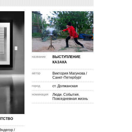
название
ВЫСТУПЛЕНИЕ
КАЗАКА
автор
Виктория Магунова
/
Санкт-Петербург
город
ст. Должанская
номинация
Люди. События.
Повседневная жизнь
ТСТВО
Эндегор
/