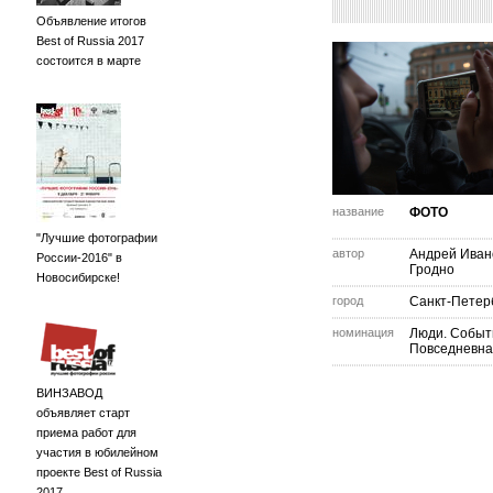
Объявление итогов
Best of Russia 2017
состоится в марте
название
ФОТО
"Лучшие фотографии
автор
Андрей Иван
России-2016" в
Гродно
Новосибирске!
город
Санкт-Петер
номинация
Люди. Событ
Повседневна
ВИНЗАВОД
объявляет старт
приема работ для
участия в юбилейном
проекте Best of Russia
2017