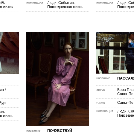
ия.
номинация
Люди. События.
номинация
Люди. Со
я жизнь
Повседневная жизнь
Повседне
название
ПАССА
автор
Вера Пла
ян
/
Санкт-Пе
город
Санкт-Пе
бург
номинация
Люди. Со
ия.
Повседне
я жизнь
название
ПОЧУВСТВУЙ