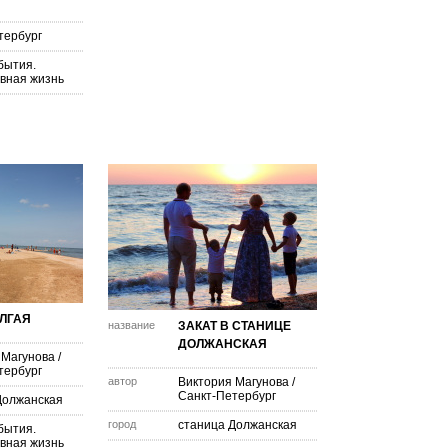
тербург
бытия.
вная жизнь
ЛГАЯ
название
ЗАКАТ В СТАНИЦЕ
ДОЛЖАНСКАЯ
 Магунова
/
тербург
автор
Виктория Магунова
/
Санкт-Петербург
Должанская
город
станица Должанская
бытия.
вная жизнь