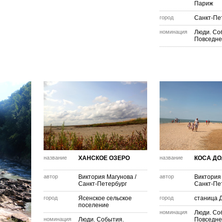
Париж
город
Санкт-Пе
номинация
Люди. Со
Повседне
название
ХАНСКОЕ ОЗЕРО
название
КОСА ДО
автор
Виктория Магунова
/
автор
Виктория
Санкт-Петербург
Санкт-Пе
город
Ясенское сельское
город
станица 
поселение
номинация
Люди. Со
номинация
Люди. События.
Повседне