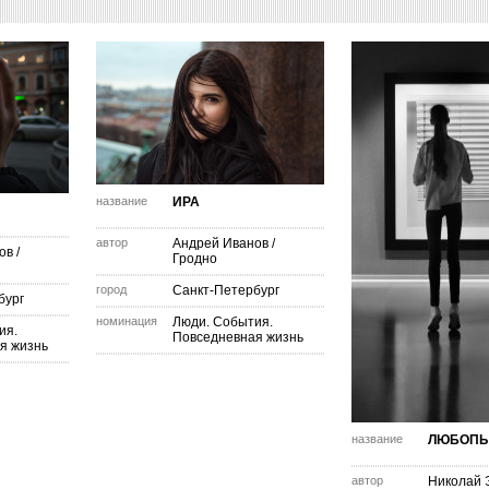
название
ИРА
автор
Андрей Иванов
/
ов
/
Гродно
город
Санкт-Петербург
бург
номинация
Люди. События.
ия.
Повседневная жизнь
я жизнь
название
ЛЮБОПЫ
автор
Николай 