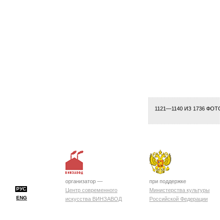
26
27
28
29
30
31
32
33
34
35
36
37
38
39
40
41
42
43
1121—1140 ИЗ 1736 ФО
организатор —
при поддержке
РУС
Центр современного
Министерства культуры
ENG
искусства ВИНЗАВОД
Российской Федерации