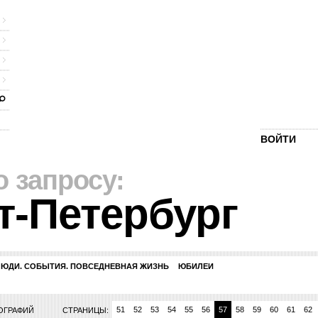
ВОЙТИ
о запросу:
т-Петербург
ЛЮДИ. СОБЫТИЯ. ПОВСЕДНЕВНАЯ ЖИЗНЬ
ЮБИЛЕИ
44
45
46
47
48
49
50
51
52
53
54
55
56
57
58
59
60
61
62
ТОГРАФИЙ
СТРАНИЦЫ: