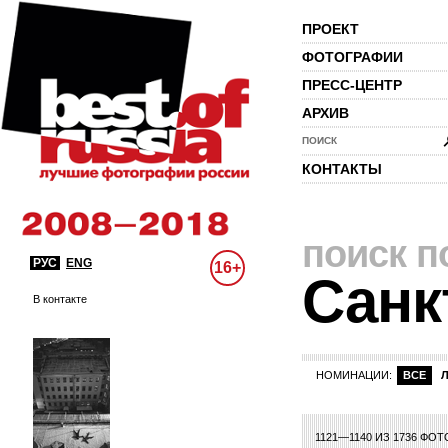
ПРОЕКТ
ФОТОГРАФИИ
ПРЕСС-ЦЕНТР
АРХИВ
ПОИСК
КОНТАКТЫ
поиск п
РУС
ENG
16+
Санк
В контакте
НОМИНАЦИИ:
ВСЕ
26
27
28
29
30
31
32
33
34
35
36
37
38
39
40
41
42
43
1121—1140 ИЗ 1736 ФО