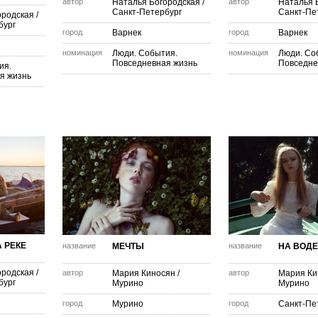
автор
Наталья Богородская
/
автор
Наталья 
Санкт-Петербург
Санкт-Пе
ородская
/
бург
город
Варнек
город
Варнек
номинация
Люди. События.
номинация
Люди. Со
Повседневная жизнь
Повседне
ия.
я жизнь
 РЕКЕ
название
МЕЧТЫ
название
НА ВОДЕ
ородская
/
автор
Мария Киносян
/
автор
Мария Ки
бург
Мурино
Мурино
город
Мурино
город
Санкт-Пе