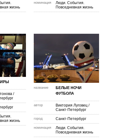
бытия.
номинация
Люди. События.
вная жизнь
Повседневная жизнь
ЖИРЫ
название
БЕЛЫЕ НОЧИ
ФУТБОЛА
тонова
/
тербург
автор
Виктория Луговец
/
тербург
Санкт-Петербург
бытия.
город
Санкт-Петербург
вная жизнь
номинация
Люди. События.
Повседневная жизнь