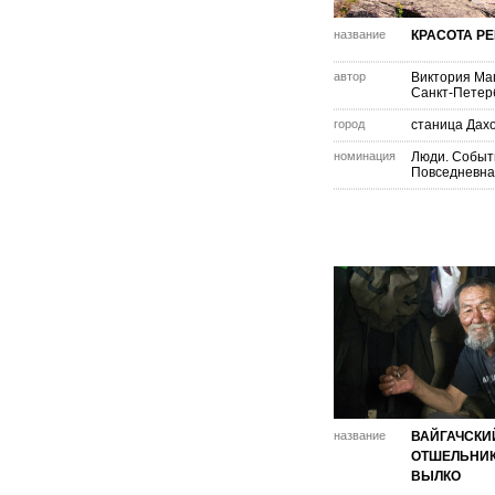
название
КРАСОТА Р
автор
Виктория Ма
Санкт-Петер
город
станица Дах
номинация
Люди. Событ
Повседневна
название
ВАЙГАЧСКИ
ОТШЕЛЬНИК
ВЫЛКО