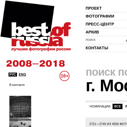
ПРОЕКТ
ФОТОГРАФИИ
ПРЕСС-ЦЕНТР
АРХИВ
ПОИСК
КОНТАКТЫ
поиск п
РУС
ENG
16+
г. Мо
В контакте
НОМИНАЦИИ:
ВСЕ
15
116
117
118
119
120
121
122
123
124
125
126
127
128
129
13
2721—2740 ИЗ 4556 ФО