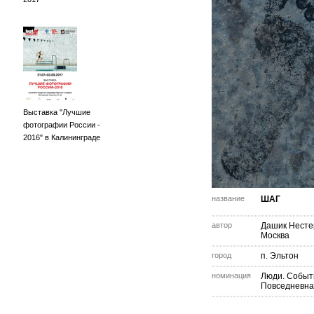
Выставка "Лучшие
фотографии России -
2016" в Калининграде
название
ШАГ
автор
Дашик Несте
Москва
город
п. Эльтон
номинация
Люди. Событ
Повседневна