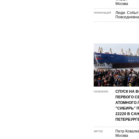
Москва
номинация
Люди. Событ
Повседневна
название
СПУСК НА 
ПЕРВОГО С
АТОМНОГО 
"СИБИРЬ" 
22220 В САН
ПЕТЕРБУРГ
автор
Петр Ковалев
Москва