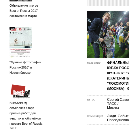
Объявление итогов
Best of Russia 2017
состоится в марте
"Лучшие фотографии
название
ФИНАЛЬНЫ
России-2016" в
КУБКА РОС
Новосибирске!
ФУТБОЛУ: "
(ЕКАТЕРИНБУ
"ЛОКОМОТИ
(МОСКВА) - 0
автор
Сергей Савос
ВИНЗАВОД
ТАСС /
Москва
объявляет старт
приема работ для
номинация
Люди. Событ
участия в юбилейном
Повседневна
проекте Best of Russia
2017