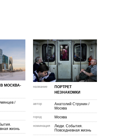
В МОСКВА-
название
ПОРТРЕТ
НЕЗНАКОМКИ
умянцев
/
автор
Анатолий Струнин
/
Москва
город
Москва
бытия.
номинация
Люди. События.
вная жизнь
Повседневная жизнь