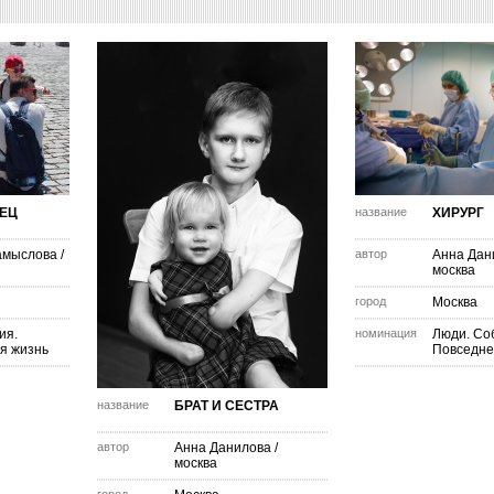
ТЕЦ
название
ХИРУРГ
амыслова
/
автор
Анна Дан
москва
город
Москва
ия.
номинация
Люди. Со
я жизнь
Повседне
название
БРАТ И СЕСТРА
автор
Анна Данилова
/
москва