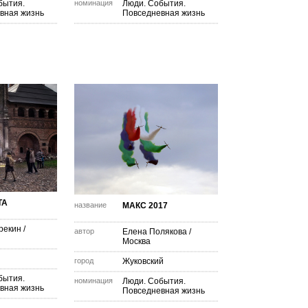
бытия.
номинация
Люди. События.
вная жизнь
Повседневная жизнь
ТА
название
МАКС 2017
рекин
/
автор
Елена Полякова
/
Москва
город
Жуковский
бытия.
номинация
Люди. События.
вная жизнь
Повседневная жизнь