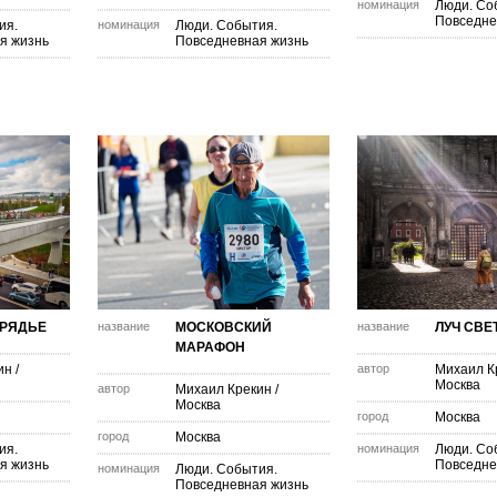
номинация
Люди. Со
Повседне
ия.
номинация
Люди. События.
я жизнь
Повседневная жизнь
АРЯДЬЕ
название
МОСКОВСКИЙ
название
ЛУЧ СВЕ
МАРАФОН
ин
/
автор
Михаил К
Москва
автор
Михаил Крекин
/
Москва
город
Москва
город
Москва
ия.
номинация
Люди. Со
я жизнь
Повседне
номинация
Люди. События.
Повседневная жизнь