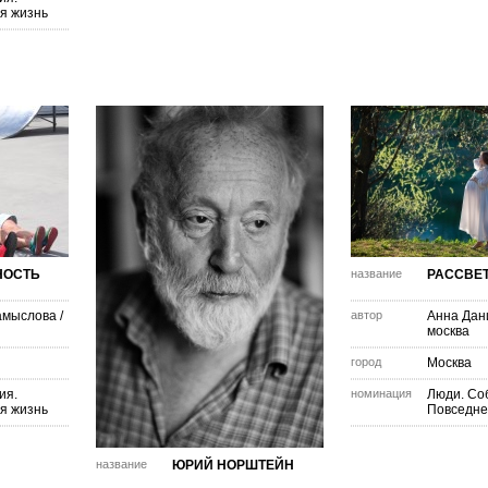
я жизнь
НОСТЬ
название
РАССВЕ
амыслова
/
автор
Анна Дан
москва
город
Москва
ия.
номинация
Люди. Со
я жизнь
Повседне
название
ЮРИЙ НОРШТЕЙН