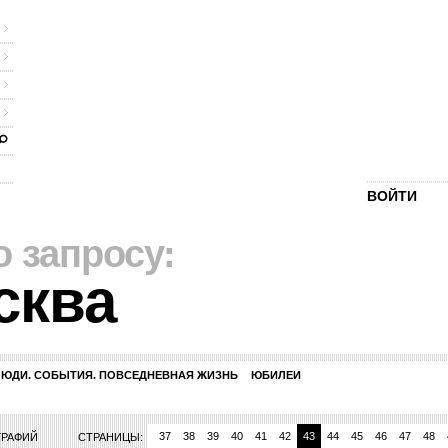
ВОЙТИ
о запросу:
сква
ЛЮДИ. СОБЫТИЯ. ПОВСЕДНЕВНАЯ ЖИЗНЬ
ЮБИЛЕИ
0
31
32
33
34
35
36
37
38
39
40
41
42
43
44
45
46
47
48
ГРАФИЙ
СТРАНИЦЫ: