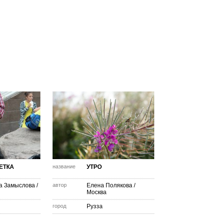
ЕТКА
название
УТРО
а Замыслова
/
автор
Елена Полякова
/
Москва
город
Рузза