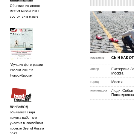
Объявление итогов
Best of Russia 2017
состоится в марте
название
СЫН КАК О
"Лучшие фотографии
автор
Екатерина З
России-2016" в
Москва
Новосибирске!
город
Москва
номинация
Люди. Событ
Повседневна
ВИНЗАВОД
объявляет старт
приема работ для
участия в юбилейном
проекте Best of Russia
2017