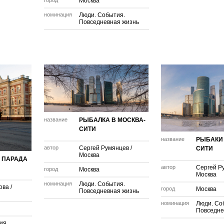
город
Москва
номинация
Люди. События.
Повседневная жизнь
название
РЫБАЛКА В МОСКВА-
СИТИ
название
РЫБАКИ 
автор
Сергей Румянцев
/
СИТИ
Москва
 ПАРАДА
автор
Сергей Р
город
Москва
Москва
номинация
Люди. События.
ова
/
город
Москва
Повседневная жизнь
номинация
Люди. Со
Повседне
ия.