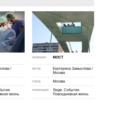
название
МОСТ
илова
/
автор
Екатерина Замыслова
/
Москва
город
Москва
бытия.
номинация
Люди. События.
вная жизнь
Повседневная жизнь