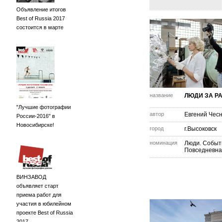
Объявление итогов
Best of Russia 2017
состоится в марте
название
ЛЮДИ ЗА Р
"Лучшие фотографии
автор
Евгений Чес
России-2016" в
Новосибирске!
город
г.Высоковск
номинация
Люди. Событ
Повседневна
ВИНЗАВОД
объявляет старт
приема работ для
участия в юбилейном
проекте Best of Russia
2017