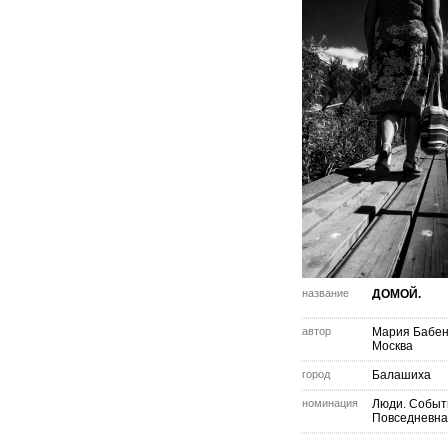
название
ДОМОЙ.
автор
Мария Бабен
Москва
город
Балашиха
номинация
Люди. Событ
Повседневна