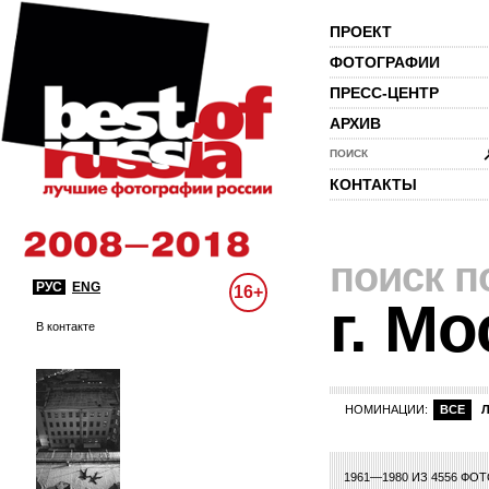
ПРОЕКТ
ФОТОГРАФИИ
ПРЕСС-ЦЕНТР
АРХИВ
ПОИСК
КОНТАКТЫ
поиск п
РУС
ENG
16+
г. Мо
В контакте
НОМИНАЦИИ:
ВСЕ
72
73
74
75
76
77
78
79
80
81
82
83
84
85
86
87
88
89
90
1961—1980 ИЗ 4556 ФО