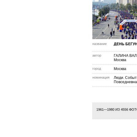
название
ДЕНЬ БЕГУ
автор
ГАЛИНА ВА
Москва
город
Москва
номинация
Люди. Событ
Повседневна
72
73
74
75
76
77
78
79
80
81
82
83
84
85
86
87
88
89
90
1961—1980 ИЗ 4556 ФО