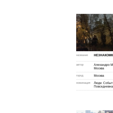
название
НЕЗНАКОМ
автор
Алехандро М
Москва
город
Москва
номинация
Люди. Событ
Повседневна