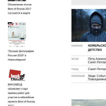
Объявление итогов
Best of Russia 2017
состоится в марте
название
НОЯБРЬСК
ДЕТСТВО
"Лучшие фотографии
России-2016" в
автор
Пётр Алексе
Новосибирске!
Санкт-Петер
город
Санкт-Петер
номинация
Люди. Событ
Повседневна
ВИНЗАВОД
объявляет старт
приема работ для
участия в юбилейном
проекте Best of Russia
2017