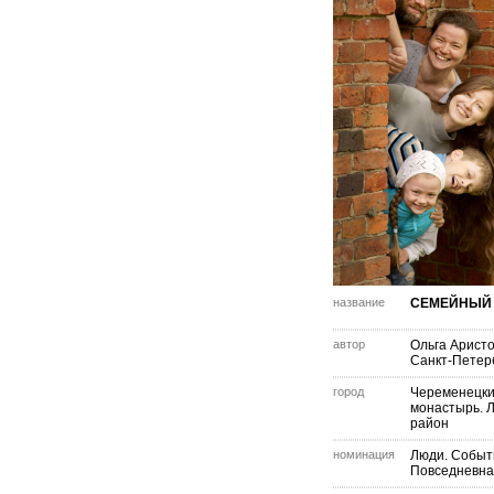
название
СЕМЕЙНЫЙ 
автор
Ольга Арист
Санкт-Петер
город
Череменецк
монастырь. 
район
номинация
Люди. Событ
Повседневна