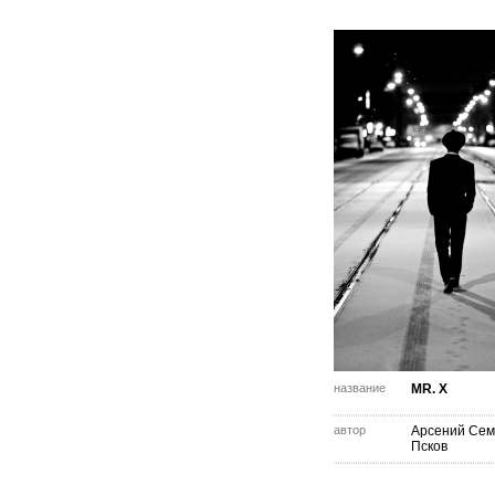
название
MR. X
автор
Арсений Сем
Псков