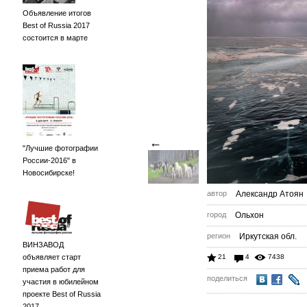
Объявление итогов
Best of Russia 2017
состоится в марте
←
"Лучшие фотографии
России-2016" в
Новосибирске!
автор
Александр Атоян
город
Ольхон
регион
Иркутская обл.
ВИНЗАВОД
объявляет старт
21
4
7438
приема работ для
поделиться
участия в юбилейном
проекте Best of Russia
2017