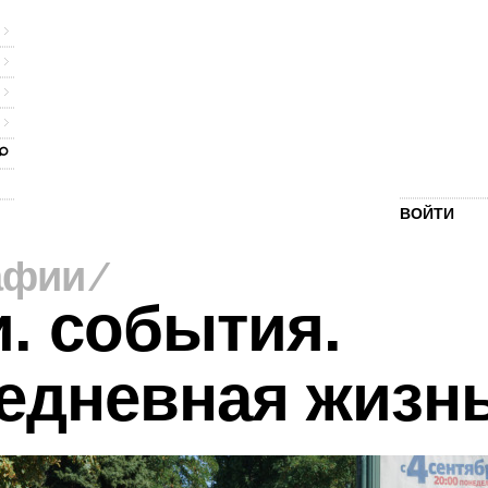
ВОЙТИ
афии
⁄
. события.
едневная жизн