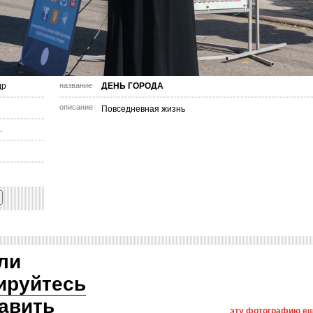
др
название
ДЕНЬ ГОРОДА
описание
Повседневная жизнь
.
ли
ируйтесь
авить
эту фотографию ещ