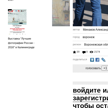
автор
Минаков Алексан
город
воронеж
Выставка "Лучшие
фотографии России -
регион
Воронежская обл
2016" в Калининграде
20
0
2174
поделиться
голосовать
войдите
и
зарегистр
чтобы ост