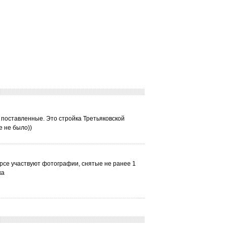
 поставленные. Это стройка Третьяковской
е не было))
рсе участвуют фотографии, снятые не ранее 1
ка