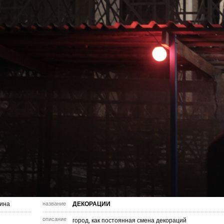
ина
название
ДЕКОРАЦИИ
описание
город, как постоянная смена декораций