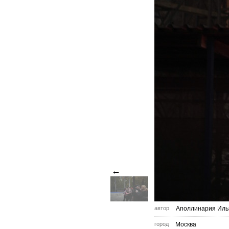
←
автор
Аполлинария Иль
город
Москва