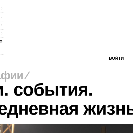
ВОЙТИ
афии
⁄
. события.
едневная жизн