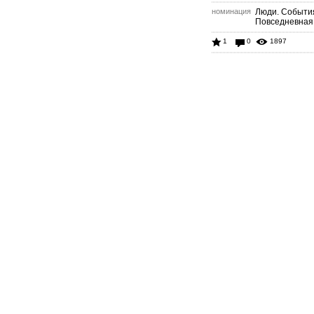
номинация
Люди. Событи
Повседневная
1
0
1897