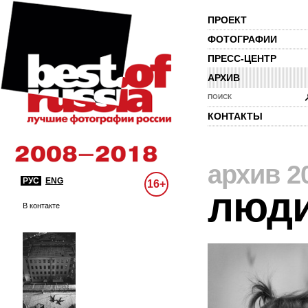
ПРОЕКТ
ФОТОГРАФИИ
ПРЕСС-ЦЕНТР
АРХИВ
ПОИСК
КОНТАКТЫ
архив 2
РУС
ENG
16+
люд
В контакте