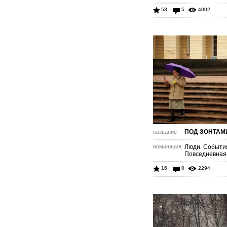
53
5
4002
ПОД ЗОНТАМ
название
номинация
Люди. Событи
Повседневная
16
0
2294