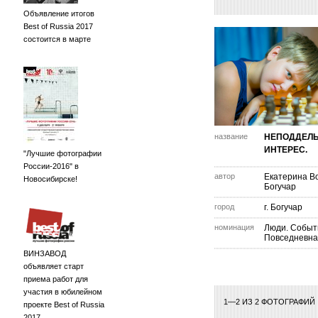
Объявление итогов
Best of Russia 2017
состоится в марте
название
НЕПОДДЕЛ
ИНТЕРЕС.
"Лучшие фотографии
России-2016" в
автор
Екатерина В
Новосибирске!
Богучар
город
г. Богучар
номинация
Люди. Событ
Повседневна
ВИНЗАВОД
объявляет старт
приема работ для
участия в юбилейном
1—2 ИЗ 2 ФОТОГРАФИЙ
проекте Best of Russia
2017