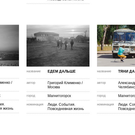
название
ЕДЕМ ДАЛЬШЕ
название
ТЯНИ ДА
именко
/
автор
Григорий Клименко
/
автор
Александ
Москва
Челябинс
к
город
Магнитогорск
город
Магнитог
ия.
номинация
Люди. События.
номинация
Люди. Со
я жизнь
Повседневная жизнь
Повседне