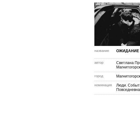
название
ОЖИДАНИЕ
автор
Светлана Пр
Магнитогорс
город
Магнитогорс
номинация
Люди. Событ
Повседневна