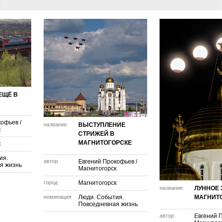
ЕЩЁ В
кофьев
/
название
ВЫСТУПЛЕНИЕ
к
СТРИЖЕЙ В
МАГНИТОГОРСКЕ
к
ия.
автор
Евгений Прокофьев
/
я жизнь
Магнитогорск
город
Магнитогорск
название
ЛУННОЕ 
номинация
Люди. События.
МАГНИТ
Повседневная жизнь
автор
Евгений 