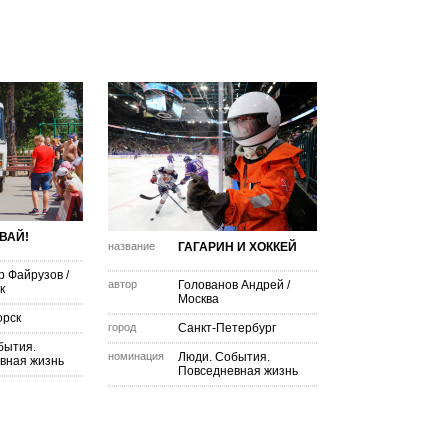
ВАЙ!
название
ГАГАРИН И ХОККЕЙ
р Файрузов
/
автор
Голованов Андрей
/
к
Москва
орск
город
Санкт-Петербург
бытия.
номинация
Люди. События.
вная жизнь
Повседневная жизнь