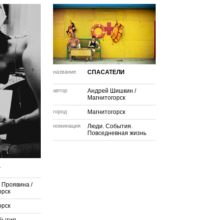
название
СПАСАТЕЛИ
автор
Андрей Шишкин
/
Магнитогорск
город
Магнитогорск
номинация
Люди. События.
Повседневная жизнь
.
 Проявина
/
орск
орск