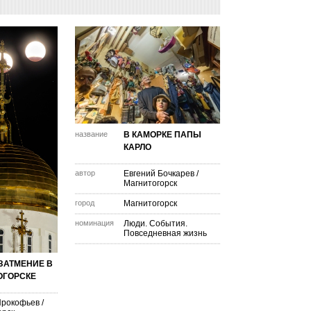
название
В КАМОРКЕ ПАПЫ
КАРЛО
автор
Евгений Бочкарев
/
Магнитогорск
город
Магнитогорск
номинация
Люди. События.
Повседневная жизнь
ЗАТМЕНИЕ В
ОГОРСКЕ
Прокофьев
/