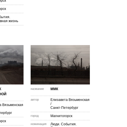
орск
орск
бытия.
вная жизнь
К
название
ММК
НОЙ
автор
Елизавета Вязьменская
/
а Вязьменская
Санкт-Петербург
тербург
город
Магнитогорск
орск
номинация
Люди. События.