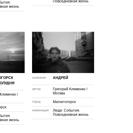
Повседневная жизнь
бытия.
вная жизнь
ОГОРСК
название
АНДРЕЙ
ПОЛУДНЯ
автор
Григорий Клименко
/
Москва
 Клименко
/
город
Магнитогорск
орск
номинация
Люди. События.
Повседневная жизнь
бытия.
вная жизнь