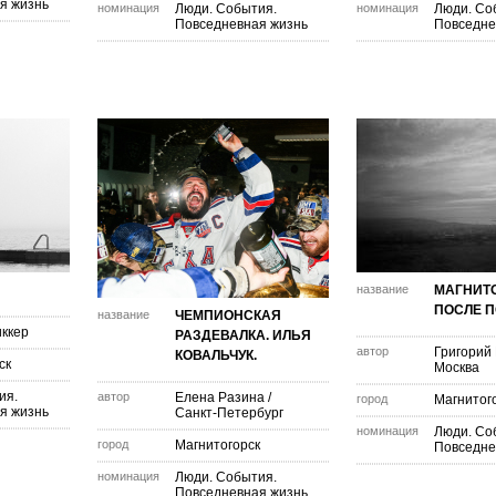
я жизнь
номинация
Люди. События.
номинация
Люди. Со
Повседневная жизнь
Повседне
название
МАГНИТ
ПОСЛЕ 
название
ЧЕМПИОНСКАЯ
ккер
РАЗДЕВАЛКА. ИЛЬЯ
автор
Григорий
КОВАЛЬЧУК.
ск
Москва
ия.
автор
Елена Разина
/
город
Магнитог
я жизнь
Санкт-Петербург
номинация
Люди. Со
город
Магнитогорск
Повседне
номинация
Люди. События.
Повседневная жизнь