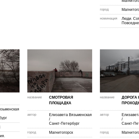
Магнитог
город
Магнитог
номинация
Люди. Со
Повседне
название
СМОТРОВАЯ
название
ДОРОГА 
ПЛОЩАДКА
ПРОХОД
язьменская
автор
Елизавета Вязьменская
автор
Елизавет
бург
/
/
Санкт-Петербург
Санкт-Пе
к
город
Магнитогорск
город
Магнитог
ия.