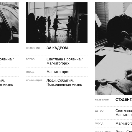
название
ЗА КАДРОМ.
оявина
/
автор
Светлана Проявина
/
к
Магнитогорск
к
город
Магнитогорск
ия.
номинация
Люди. События.
я жизнь
Повседневная жизнь
название
СТУДЕНТ
автор
Светлана
Магнитог
город
Магнитог
номинация