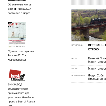
Объявление итогов
Best of Russia 2017
состоится в марте
название
ВЕТЕРАНЫ 
СТРОЮ!
"Лучшие фотографии
России-2016" в
автор
Евгений Про
Новосибирске!
Магнитогорс
город
Магнитогорс
номинация
Люди. Событ
Повседневна
ВИНЗАВОД
объявляет старт
приема работ для
участия в юбилейном
проекте Best of Russia
2017