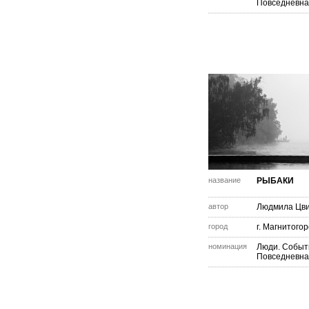
Повседневна
название
РЫБАКИ
автор
Людмила Цви
город
г. Магнитогор
номинация
Люди. Событ
Повседневна