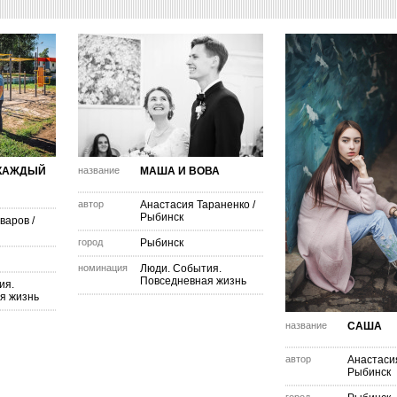
 КАЖДЫЙ
название
МАША И ВОВА
автор
Анастасия Тараненко
/
Рыбинск
варов
/
город
Рыбинск
номинация
Люди. События.
Повседневная жизнь
ия.
я жизнь
название
САША
автор
Анастаси
Рыбинск