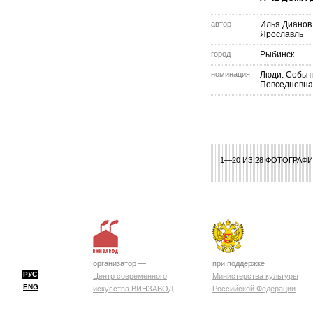
автор
Илья Дианов
Ярославль
город
Рыбинск
номинация
Люди. Событ
Повседневна
1—20 ИЗ 28 ФОТОГРАФ
организатор —
при поддержке
РУС
Центр современного
Министерства культуры
ENG
искусства ВИНЗАВОД
Российской Федерации