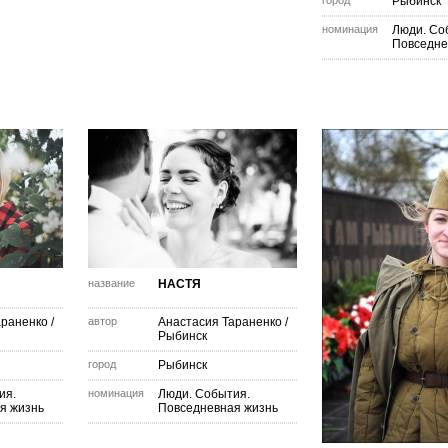
город
Рыбинск
номинация
Люди. Со
Повседне
название
НАСТЯ
араненко
/
автор
Анастасия Тараненко
/
Рыбинск
город
Рыбинск
ия.
номинация
Люди. События.
я жизнь
Повседневная жизнь