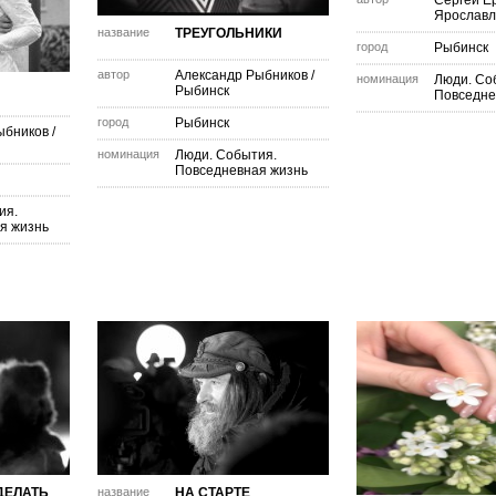
Сергей Е
Ярославл
название
ТРЕУГОЛЬНИКИ
город
Рыбинск
автор
Александр Рыбников
/
номинация
Люди. Со
Рыбинск
Повседне
город
Рыбинск
ыбников
/
номинация
Люди. События.
Повседневная жизнь
ия.
я жизнь
ДЕЛАТЬ
название
НА СТАРТЕ