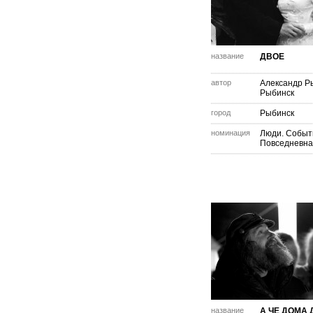
название
ДВОЕ
автор
Александр Р
Рыбинск
город
Рыбинск
номинация
Люди. Событ
Повседневна
название
А ЧЕ ДОМА 