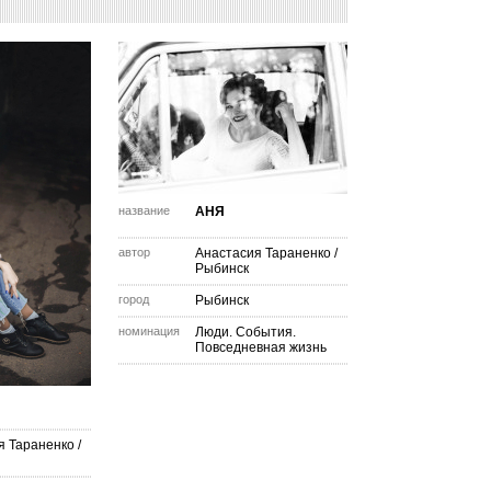
название
АНЯ
автор
Анастасия Тараненко
/
Рыбинск
город
Рыбинск
номинация
Люди. События.
Повседневная жизнь
я Тараненко
/