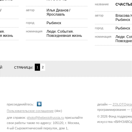
название
СЧАСТЬЕ
/
автор
Илья Дианов
/
Ярославль
автор
Власова 
Рыбинск
город
Рыбинск
город
Рыбинск
ия.
номинация
Люди. События.
я жизнь
Повседневная жизнь
номинация
Люди. Со
Повседне
1
2
ИЙ
СТРАНИЦЫ:
присоединяйтесь:
дизайн —
ZOLOTOgro
программирование —
Пользовательское соглашение
(doc)
© 2026 Фонд поддержк
для справок:
photo@thebestofrussia.ru
присылайте
искусства «ВИНЗАВО
свои работы также по адресу: 105120, г. Москва,
4-ый Сыромятнический переулок, дом 1,