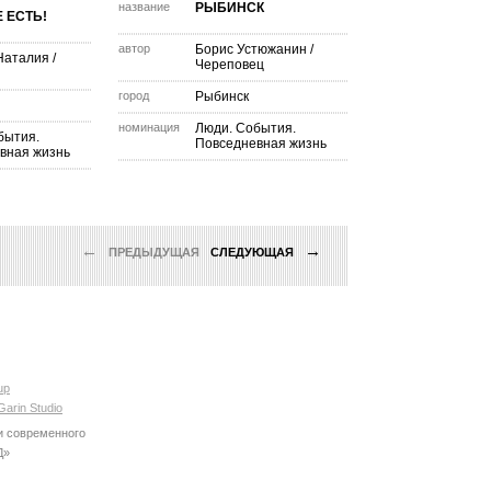
название
РЫБИНСК
 ЕСТЬ!
автор
Борис Устюжанин
/
Наталия
/
Череповец
город
Рыбинск
номинация
Люди. События.
бытия.
Повседневная жизнь
вная жизнь
←
→
ПРЕДЫДУЩАЯ
СЛЕДУЮЩАЯ
up
Garin Studio
и современного
Д»