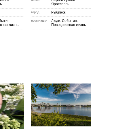
ршов
/
Сергей Ершов
/
ь
Ярославль
город
Рыбинск
бытия.
номинация
Люди. События.
вная жизнь
Повседневная жизнь