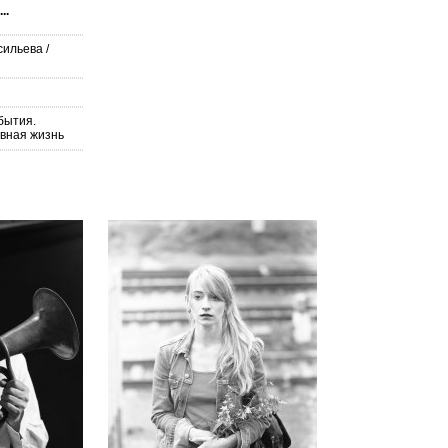
..
сильева
/
бытия.
вная жизнь