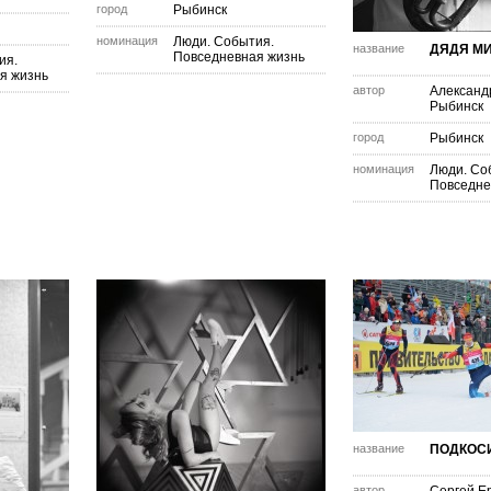
город
Рыбинск
номинация
Люди. События.
название
ДЯДЯ М
Повседневная жизнь
ия.
я жизнь
автор
Александ
Рыбинск
город
Рыбинск
номинация
Люди. Со
Повседне
название
ПОДКОС
автор