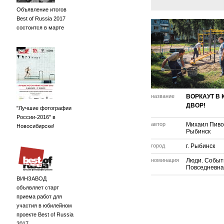
Объявление итогов
Best of Russia 2017
состоится в марте
название
ВОРКАУТ В
ДВОР!
"Лучшие фотографии
России-2016" в
автор
Михаил Пиво
Новосибирске!
Рыбинск
город
г. Рыбинск
номинация
Люди. Событ
Повседневна
ВИНЗАВОД
объявляет старт
приема работ для
участия в юбилейном
проекте Best of Russia
2017