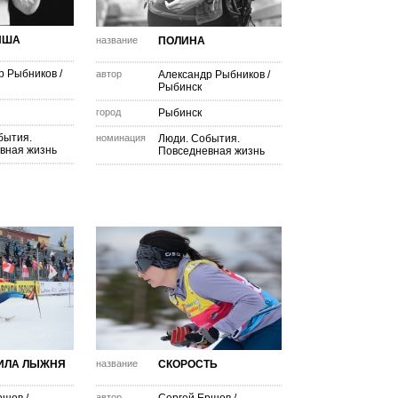
ИША
название
ПОЛИНА
р Рыбников
/
автор
Александр Рыбников
/
Рыбинск
город
Рыбинск
бытия.
номинация
Люди. События.
вная жизнь
Повседневная жизнь
ИЛА ЛЫЖНЯ
название
СКОРОСТЬ
автор