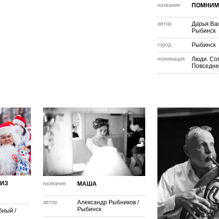
название
ПОМНИМ.
автор
Дарья Ва
Рыбинск
город
Рыбинск
номинация
Люди. Со
Повседне
 ИЗ
название
МАША
автор
Александр Рыбников
/
Рыбинск
бный
/