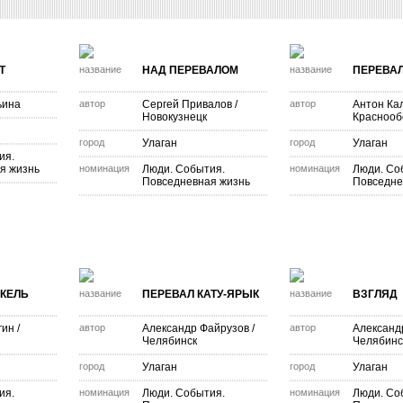
Т
название
НАД ПЕРЕВАЛОМ
название
ПЕРЕВАЛ
ьина
автор
Сергей Привалов
/
автор
Антон Ка
Новокузнецк
Краснооб
город
Улаган
город
Улаган
ия.
я жизнь
номинация
Люди. События.
номинация
Люди. Со
Повседневная жизнь
Повседне
НКЕЛЬ
название
ПЕРЕВАЛ КАТУ-ЯРЫК
название
ВЗГЛЯД
гин
/
автор
Александр Файрузов
/
автор
Александ
Челябинск
Челябинс
город
Улаган
город
Улаган
ия.
номинация
Люди. События.
номинация
Люди. Со