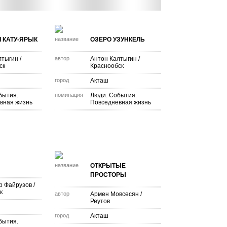
 КАТУ-ЯРЫК
название
ОЗЕРО УЗУНКЕЛЬ
лтыгин
/
автор
Антон Калтыгин
/
ск
Краснообск
город
Акташ
бытия.
номинация
Люди. События.
вная жизнь
Повседневная жизнь
название
ОТКРЫТЫЕ
ПРОСТОРЫ
р Файрузов
/
к
автор
Армен Мовсесян
/
Реутов
город
Акташ
бытия.