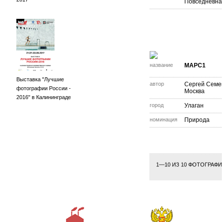
Повседневна
название
МАРС1
Выставка "Лучшие
автор
Сергей Семе
фотографии России -
Москва
2016" в Калининграде
город
Улаган
номинация
Природа
1—10 ИЗ 10 ФОТОГРАФ