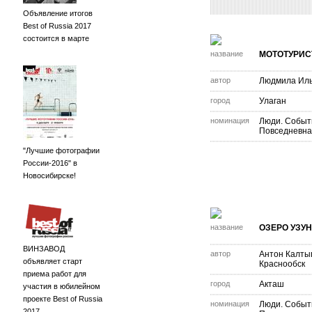
Объявление итогов
Best of Russia 2017
состоится в марте
название
МОТОТУРИС
автор
Людмила Ил
город
Улаган
номинация
Люди. Событ
Повседневна
"Лучшие фотографии
России-2016" в
Новосибирске!
название
ОЗЕРО УЗУ
ВИНЗАВОД
автор
Антон Калты
объявляет старт
Краснообск
приема работ для
город
Акташ
участия в юбилейном
проекте Best of Russia
номинация
Люди. Событ
2017