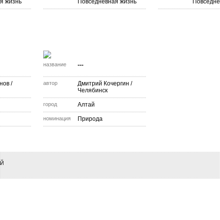
я жизнь
Повседневная жизнь
Повседне
название
---
нов
/
автор
Дмитрий Кочергин
/
Челябинск
город
Алтай
номинация
Природа
ИЙ