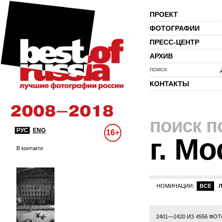
ПРОЕКТ
ФОТОГРАФИИ
ПРЕСС-ЦЕНТР
АРХИВ
ПОИСК
КОНТАКТЫ
поиск п
РУС
ENG
16+
г. Мо
В контакте
НОМИНАЦИИ:
ВСЕ
99
100
101
102
103
104
105
106
107
108
109
110
111
112
113
1
2401—2420 ИЗ 4556 ФО