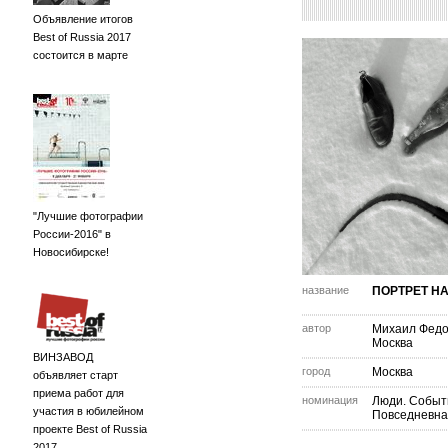
Объявление итогов
Best of Russia 2017
состоится в марте
"Лучшие фотографии
России-2016" в
Новосибирске!
название
ПОРТРЕТ НА
автор
Михаил Федо
Москва
ВИНЗАВОД
город
Москва
объявляет старт
приема работ для
номинация
Люди. Событ
участия в юбилейном
Повседневна
проекте Best of Russia
2017