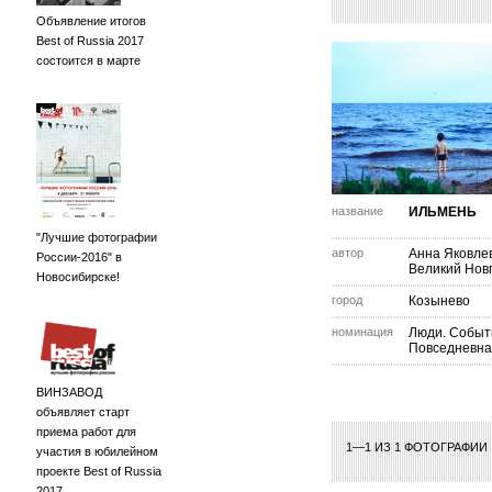
Объявление итогов
Best of Russia 2017
состоится в марте
название
ИЛЬМЕНЬ
"Лучшие фотографии
автор
Анна Яковле
России-2016" в
Великий Нов
Новосибирске!
город
Козынево
номинация
Люди. Событ
Повседневна
ВИНЗАВОД
объявляет старт
приема работ для
1—1 ИЗ 1 ФОТОГРАФИИ
участия в юбилейном
проекте Best of Russia
2017