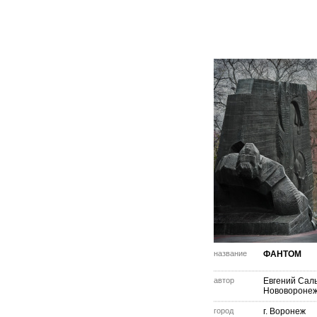
название
ФАНТОМ
автор
Евгений Сал
Нововороне
город
г. Воронеж