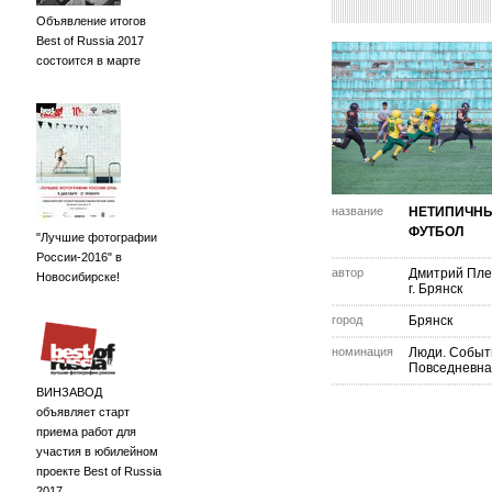
Объявление итогов
Best of Russia 2017
состоится в марте
название
НЕТИПИЧН
ФУТБОЛ
"Лучшие фотографии
России-2016" в
автор
Дмитрий Пле
Новосибирске!
г. Брянск
город
Брянск
номинация
Люди. Событ
Повседневна
ВИНЗАВОД
объявляет старт
приема работ для
участия в юбилейном
проекте Best of Russia
2017