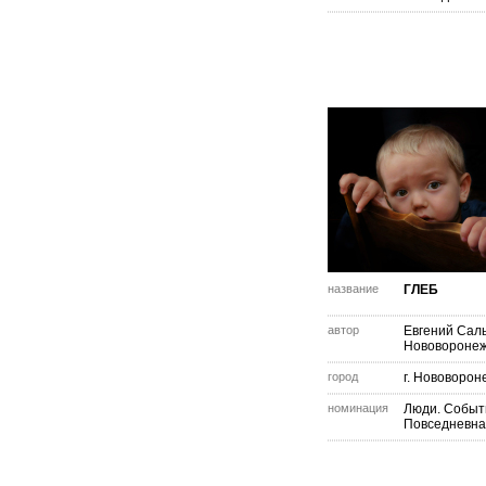
название
ГЛЕБ
автор
Евгений Сал
Нововороне
город
г. Нововорон
номинация
Люди. Событ
Повседневна