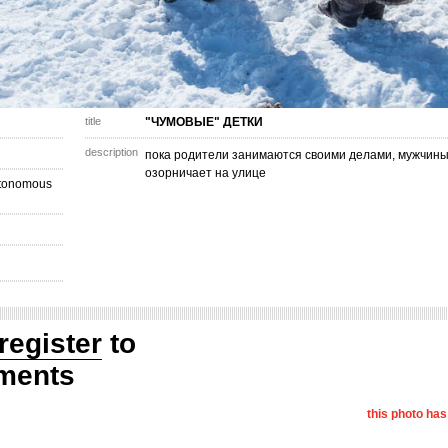
title
"ЧУМОВЫЕ" ДЕТКИ
description
пока родители занимаются своими делами, мужчины
озорничает на улице
utonomous
register
to
ments
this photo ha