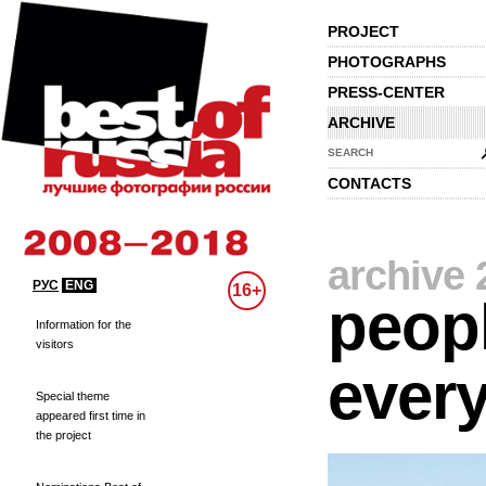
PROJECT
PHOTOGRAPHS
PRESS-CENTER
ARCHIVE
SEARCH
CONTACTS
archive 
РУС
ENG
16+
peopl
Information for the
visitors
every
Special theme
appeared first time in
the project