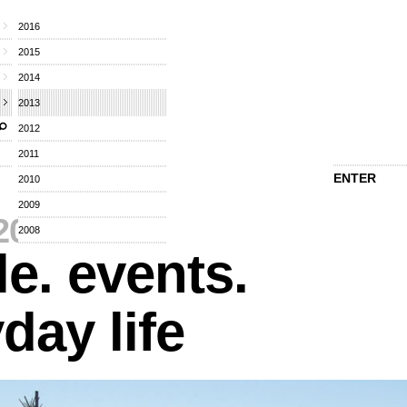
2016
2015
2014
2013
2012
2011
ENTER
2010
2009
2013
⁄
2008
e. events.
day life