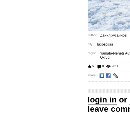
author
данил хусаинов
city
Тазовский
region
Yamalo-Nenets A
Okrug
5
0
2811
share
login in
or
leave com