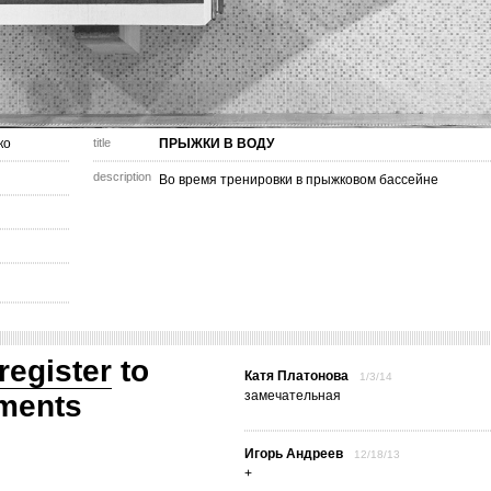
ко
title
ПРЫЖКИ В ВОДУ
description
Во время тренировки в прыжковом бассейне
register
to
Катя Платонова
1/3/14
замечательная
ments
Игорь Андреев
12/18/13
+