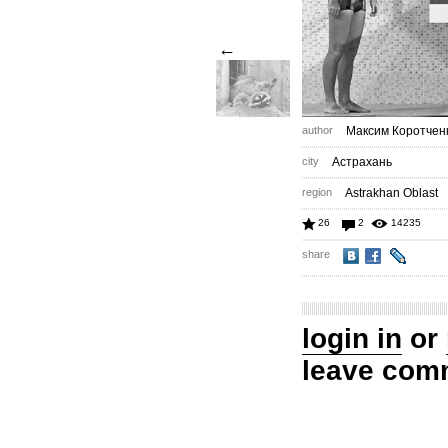
←
author
Максим Коротчен
city
Астрахань
region
Astrakhan Oblast
26
2
14235
share
login in
or
leave com