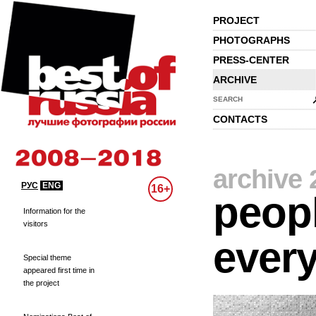
PROJECT
PHOTOGRAPHS
PRESS-CENTER
ARCHIVE
SEARCH
CONTACTS
archive 
РУС
ENG
16+
peopl
Information for the
visitors
every
Special theme
appeared first time in
the project