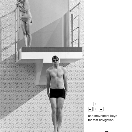
use movement keys
for fast navigation
→