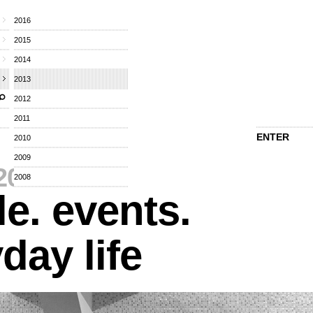
2016
2015
2014
2013
2012
2011
ENTER
2010
2009
2013
⁄
2008
e. events.
day life