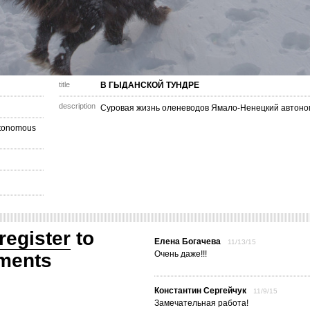
title
В ГЫДАНСКОЙ ТУНДРЕ
description
Суровая жизнь оленеводов Ямало-Ненецкий автоном
utonomous
register
to
Елена Богачева
11/13/15
Очень даже!!!
ments
Константин Сергейчук
11/9/15
Замечательная работа!