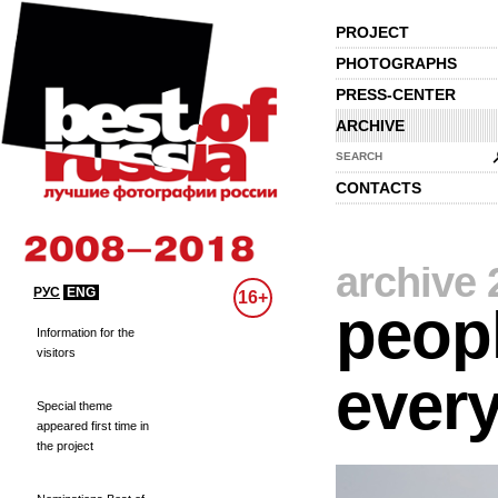
PROJECT
PHOTOGRAPHS
PRESS-CENTER
ARCHIVE
SEARCH
CONTACTS
archive 
РУС
ENG
16+
peopl
Information for the
visitors
every
Special theme
appeared first time in
the project