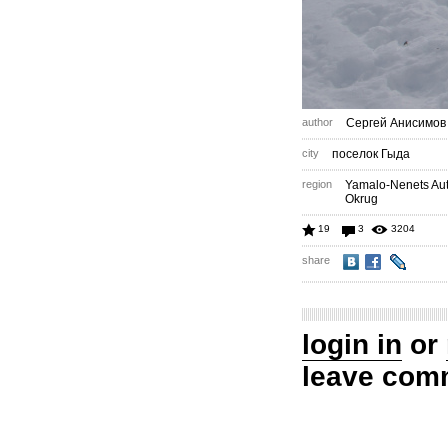
author
Сергей Анисимов
city
поселок Гыда
region
Yamalo-Nenets A
Okrug
19
3
3204
share
login in
or
leave com