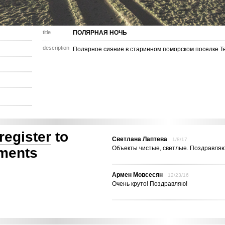
title
ПОЛЯРНАЯ НОЧЬ
description
Полярное сияние в старинном поморском поселке Те
register
to
Светлана Лаптева
1/8/17
Объекты чистые, светлые. Поздравляю
ments
Армен Мовсесян
12/23/16
Очень круто! Поздравляю!