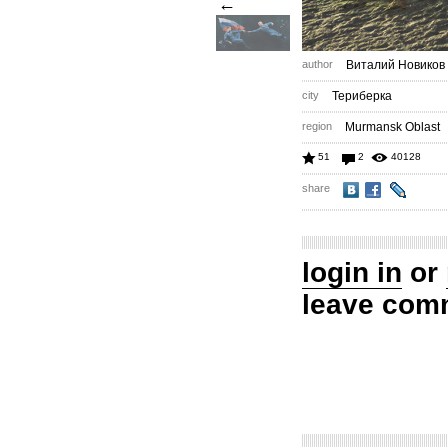
←
author
Виталий Новиков
city
Териберка
region
Murmansk Oblast
51
2
40128
share
login in
or
leave com