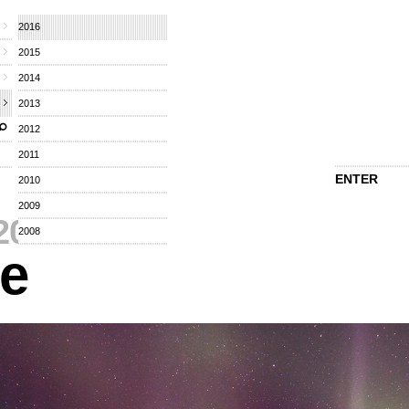
2016
2015
2014
2013
2012
2011
ENTER
2010
2009
2016
⁄
2008
re