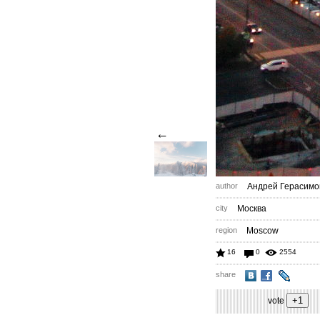
←
author
Андрей Герасимо
city
Москва
region
Moscow
16
0
2554
share
vote