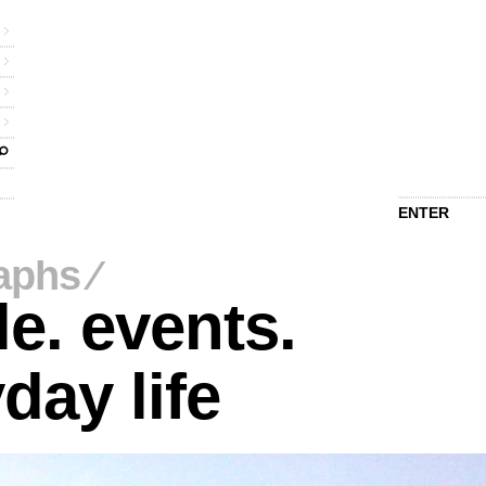
ENTER
aphs
⁄
e. events.
day life