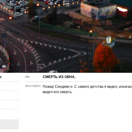
в
title
СМЕРТЬ ИЗ ОКНА.
description
Пожар Синдики-о. С самого детства я видел, изначал
видел его смерть.