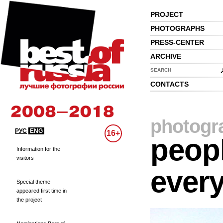
PROJECT
PHOTOGRAPHS
PRESS-CENTER
ARCHIVE
SEARCH
CONTACTS
photogr
РУС
ENG
16+
peopl
Information for the
visitors
every
Special theme
appeared first time in
the project