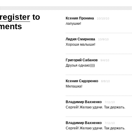
register
to
Ксения Пронина
10/10/10
лапушки!
ments
Лидия Смирнова
10/9/10
Хороши малыши!
Григорий Сабанов
9/4/10
Друзья однако))))
Ксения Сидоренко
8/8/10
Милашка!
Владимир Вахненко
7/11/10
Сергей! Желаю удачи. Так держать.
Владимир Вахненко
7/11/10
Сергей! Желаю удачи. Так держать.