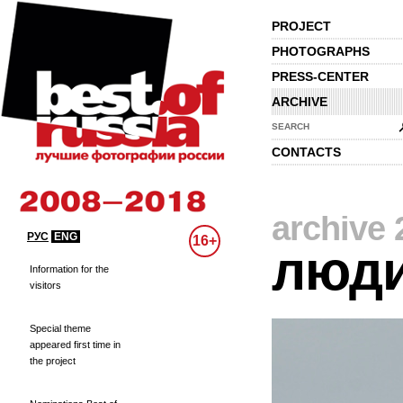
PROJECT
PHOTOGRAPHS
PRESS-CENTER
ARCHIVE
SEARCH
CONTACTS
archive 
РУС
ENG
16+
люд
Information for the
visitors
Special theme
appeared first time in
the project