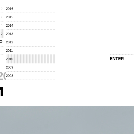
2016
2015
2014
2013
2012
2011
ENTER
2010
2009
2010
⁄
2008
и