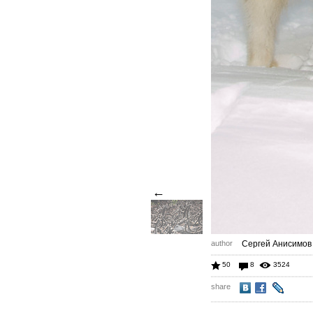
←
author
Сергей Анисимов
50
8
3524
share