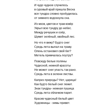
И чудо чудное случилось
в суровый край пришла Весна
вся тундра словно пробудилась
от зимнего вздохнула сна.
Из мхов, цветов и трав ковёр
Укрыл всю тундру до небес.
Между речушек и озёр,
Шумит зелёный, хвойный лес.
Но что я вижу? Будто снег
Средь лета выпал на траву.
Олень остановил свой бег?
Метель примчалась поутру?
Повсюду белые поляны
Чудесной, нежной красоты
Не может снег упасть так рано.
Средь лета в зелени листвы.
Каприз природы? Нет, царица!
Как будто белый снег лежит.
Знак тундры- нежная пушица
Средь лета облачком парит.
Красив чудесный белый цвет
Художницы - зимы привет.