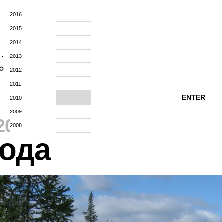
2016
2015
2014
2013
2012
2011
ENTER
2010
2009
2010
⁄
2008
ода