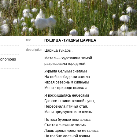
title
ПУШИЦА -ТУНДРЫ ЦАРИЦА
description
Царица тундры.
Метель – художница зимой
utonomous
разрисовала город мой.
Укрыла белыми снегами
На небе звёздочки зажгла
Играя северным сияньем
Меня к природе позвала.
Я восхищалась небесами
Где свет таинственной луны,
Пересекала птичья стая,
Маня предчувствием весны.
Потоки бурные помчались
Сметая снежные холмы.
Лишь щепки яростно метались
На гребне ледяной волны.