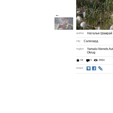
←
author
Наталья Шамрай
city
Салехард
region
Yamalo-Nenets A
Okrug
16
0
2864
share