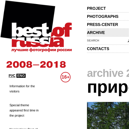
PROJECT
PHOTOGRAPHS
PRESS-CENTER
ARCHIVE
SEARCH
CONTACTS
archive 
РУС
ENG
16+
прир
Information for the
visitors
Special theme
appeared first time in
the project