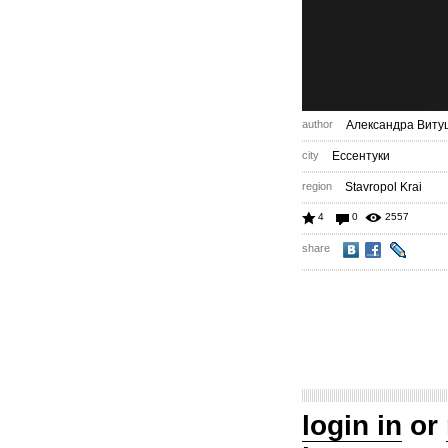
author
Александра Виту
city
Ессентуки
region
Stavropol Krai
4
0
2557
share
login in
or