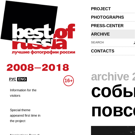
PROJECT
PHOTOGRAPHS
PRESS-CENTER
ARCHIVE
SEARCH
CONTACTS
archive 
РУС
ENG
16+
собы
Information for the
visitors
повс
Special theme
appeared first time in
the project