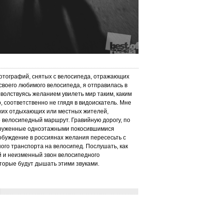
отографий, снятых с велосипеда, отражающих
 своего любимого велосипеда, я отправилась в
волствуясь желанием увилеть мир таким, каким
р, соответственно не глядя в видоискатель. Мне
зжих отдыхающих или местных жителей,
о велосипедный маршрут. Гравийную дорогу, по
окруженные одноэтажными покосившимися
обуждение в россиянах желания пересесьть с
го транспорта на велосипед. Послушать, как
й и неизменный звон велосипедного
оторые будут дышать этими звуками.