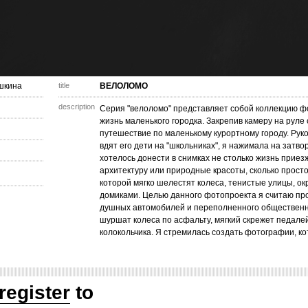
шкина
title
ВЕЛОЛОМО
description
Серия "велоломо" представляет собой коллекцию ф
жизнь маленького городка. Закрепив камеру на руле
путешествие по маленькому курортному городу. Руко
вдят его дети на "школьниках", я нажимала на затво
хотелось донести в снимках не столько жизнь прие
архитектуру или природные красоты, сколько прост
которой мягко шелестят колеса, тенистые улицы, 
домиками. Целью данного фотопроекта я считаю пр
душных автомобилей и переполненного общественно
шуршат колеса по асфальту, мягкий скрежет педале
колокольчика. Я стремилась создать фотографии, к
register
to