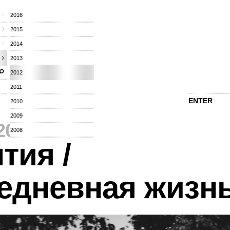
2016
2015
2014
2013
2012
2011
ENTER
2010
2009
2012
⁄
2008
тия /
едневная жизн