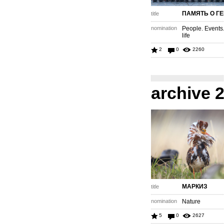
ПАМЯТЬ О Г
title
nomination
People. Events
life
2
0
2260
archive 
МАРКИЗ
title
nomination
Nature
5
0
2627