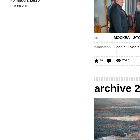
Nominations Best of
Russia 2013
МОСКВА - ЭТО
title
nomination
People. Events
life
16
0
2594
archive 