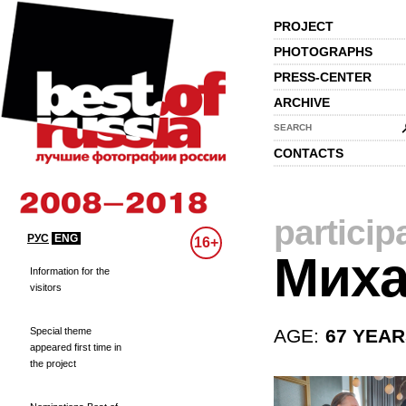
PROJECT
PHOTOGRAPHS
PRESS-CENTER
ARCHIVE
SEARCH
CONTACTS
particip
РУС
ENG
16+
Мих
Information for the
visitors
Special theme
AGE:
67 YEA
appeared first time in
the project