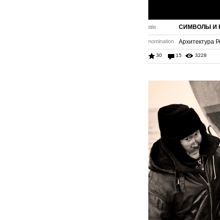
СИМВОЛЫ И 
title
nomination
Архитектура Р
30
15
3228