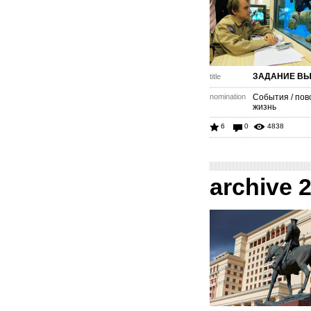
ЗАДАНИЕ В
title
nomination
События / пов
жизнь
6
0
4838
archive 