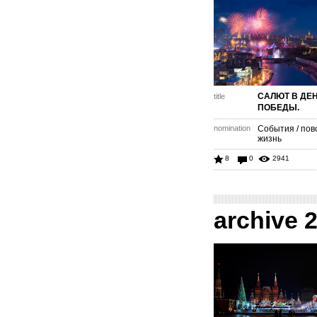
САЛЮТ В ДЕ
title
ПОБЕДЫ.
nomination
События / пов
жизнь
8
0
2941
archive 