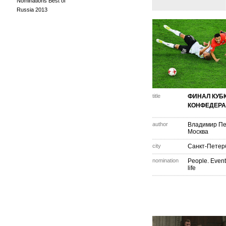
Nominations Best of
Russia 2013
title
ФИНАЛ КУБ
КОНФЕДЕР
author
Владимир П
Москва
city
Санкт-Петер
nomination
People. Event
life