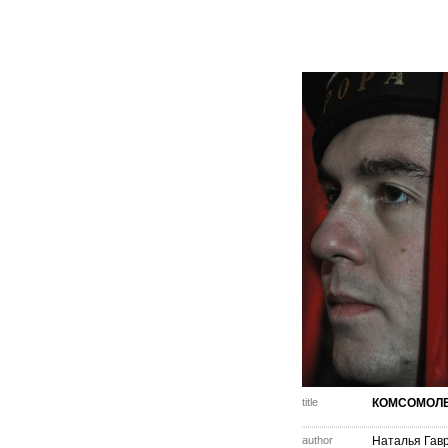
title
КОМСОМОЛ
author
Наталья Гав