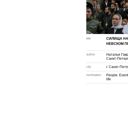
title
СИЛИЩА Н
НЕВСКОМ П
author
Наталья Гав
Санкт-Петер
city
г. Санкт-Пет
nomination
People. Event
life