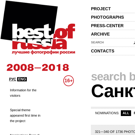
PROJECT
PHOTOGRAPHS
PRESS-CENTER
ARCHIVE
SEARCH
CONTACTS
search b
РУС
ENG
16+
Санк
Information for the
visitors
Special theme
NOMINATIONS:
ALL
appeared first time in
the project
1
2
3
4
5
6
7
8
9
321—340 OF 1736 PHOT