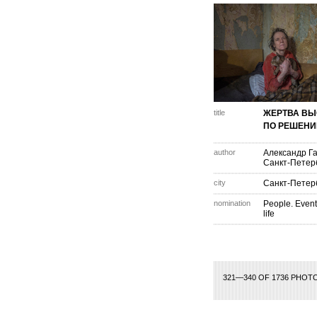
title
ЖЕРТВА ВЫ
ПО РЕШЕНИ
author
Александр Г
Санкт-Петер
city
Санкт-Петер
nomination
People. Event
life
1
2
3
4
5
6
7
8
9
321—340 OF 1736 PHOT