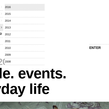
2016
2015
2014
2013
2012
2011
ENTER
2010
2009
2016
⁄
2008
e. events.
day life