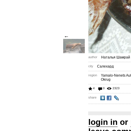
←
author
Наталья Шамрай
city
Салехард
region
Yamalo-Nenets A
Okrug
4
0
2323
share
login in
or