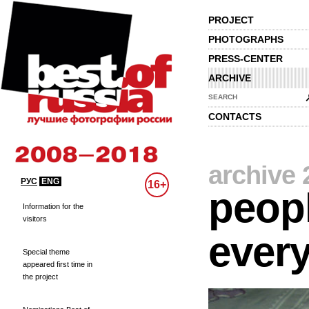
PROJECT
PHOTOGRAPHS
PRESS-CENTER
ARCHIVE
SEARCH
CONTACTS
archive 
РУС
ENG
16+
peopl
Information for the
visitors
every
Special theme
appeared first time in
the project