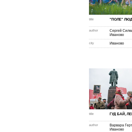
title
"ПОЛЕ" ЛЮ
author
Сергей Силк
Иваново
city
Иваново
title
ГУД БАЙ, Л
author
Варвара Гер
Иваново