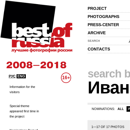
PROJECT
PHOTOGRAPHS
PRESS-CENTER
ARCHIVE
SEARCH
CONTACTS
search b
РУС
ENG
16+
Иван
Information for the
visitors
Special theme
NOMINATIONS:
ALL
appeared first time in
the project
1—17 OF 17 PHOTOS