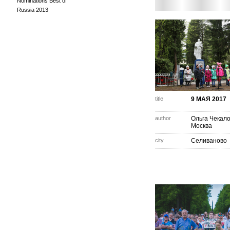
Nominations Best of
Russia 2013
title
9 МАЯ 2017
author
Ольга Чекал
Москва
city
Селиваново