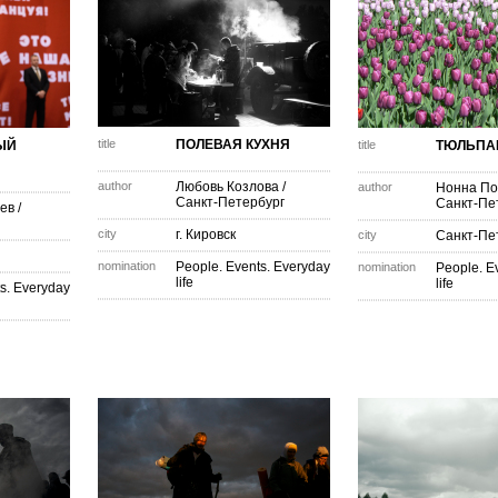
title
ПОЛЕВАЯ КУХНЯ
ЫЙ
title
ТЮЛЬПА
author
Любовь Козлова
/
author
Нонна По
Санкт-Петербург
Санкт-Пе
ьев
/
city
г. Кировск
city
Санкт-Пе
nomination
People. Events. Everyday
nomination
People. E
life
life
s. Everyday