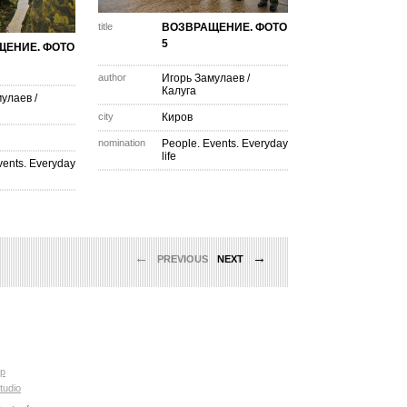
title
ВОЗВРАЩЕНИЕ. ФОТО
5
ЩЕНИЕ. ФОТО
author
Игорь Замулаев
/
Калуга
мулаев
/
city
Киров
nomination
People. Events. Everyday
life
vents. Everyday
←
→
PREVIOUS
NEXT
p
tudio