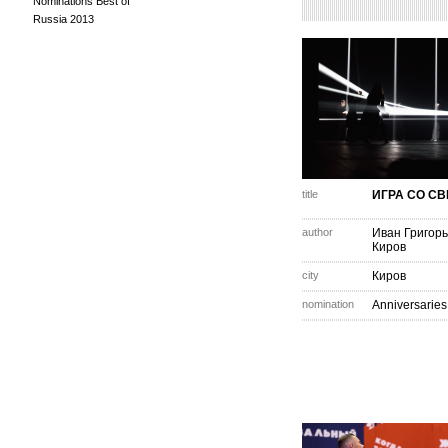
Nominations Best of
Russia 2013
title
ИГРА СО С
author
Иван Григор
Киров
city
Киров
nomination
Anniversaries