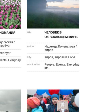
title
ЧЕЛОВЕК В
НОМАНИЯ
ОКРУЖАЮЩЕМ МИРЕ.
дольская
/
тербург
author
Надежда Колеватова
/
Киров
тербург
city
Киров, Кировская обл.
vents. Everyday
nomination
People. Events. Everyday
life