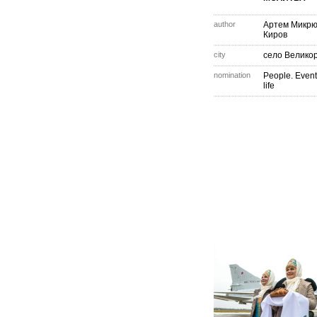
author
Артем Микрю
Киров
city
село Велико
nomination
People. Event
life