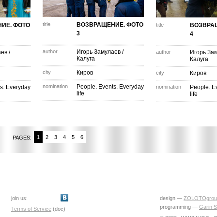
title
ВОЗВРАЩЕНИЕ. ФОТО
ИЕ. ФОТО
title
ВОЗВРА
3
4
author
Игорь Замулаев
/
аев
/
author
Игорь За
Калуга
Калуга
city
Киров
city
Киров
nomination
People. Events. Everyday
s. Everyday
nomination
People. E
life
life
1
2
3
4
5
6
PAGES:
join us:
design —
ZOLOTOgrou
programming —
Garin S
Terms of Service
(doc)