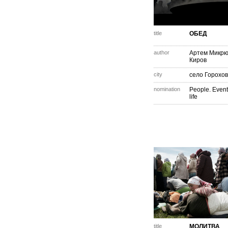
title
ОБЕД
author
Артем Микрю
Киров
city
село Горохо
nomination
People. Event
life
title
МОЛИТВА