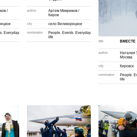
ков
/
author
Артем Микрюков
/
Киров
рецкое
city
село Великорецкое
s. Everyday
nomination
People. Events. Everyday
life
title
ВМЕСТЕ
author
Наталия 
Москва
city
Кировск
nomination
People. E
life