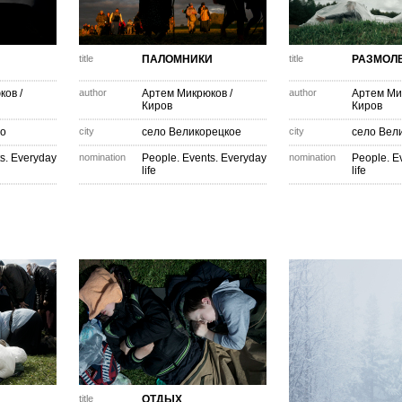
title
ПАЛОМНИКИ
title
РАЗМОЛ
ков
/
author
Артем Микрюков
/
author
Артем Ми
Киров
Киров
во
city
село Великорецкое
city
село Вел
s. Everyday
nomination
People. Events. Everyday
nomination
People. E
life
life
title
ОТДЫХ