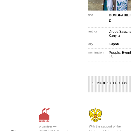
title
ВОЗВРАЩЕН
2
author
Игорь Замул
Калуга
city
Киров
nomination
People. Event
life
1—20 OF 106 PHOTOS
organizer —
With the support of the
РУС