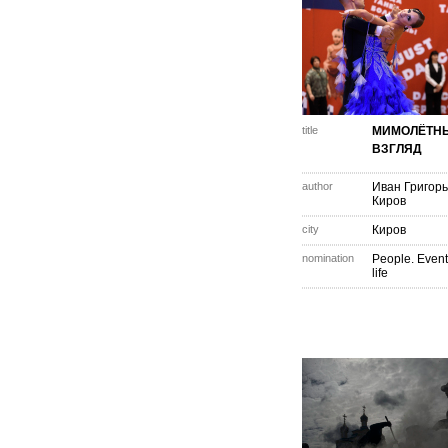
title
МИМОЛЁТН
ВЗГЛЯД
author
Иван Григор
Киров
city
Киров
nomination
People. Event
life