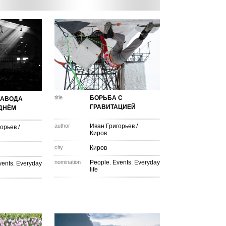
title
БОРЬБА С
ЗАВОДА
ГРАВИТАЦИЕЙ
ДНЁМ
author
Иван Григорьев
/
горьев
/
Киров
city
Киров
nomination
People. Events. Everyday
vents. Everyday
life