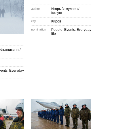
author
Игорь Замулаев
/
Калуга
city
Киров
nomination
People. Events. Everyday
life
Ульянихина
/
vents. Everyday