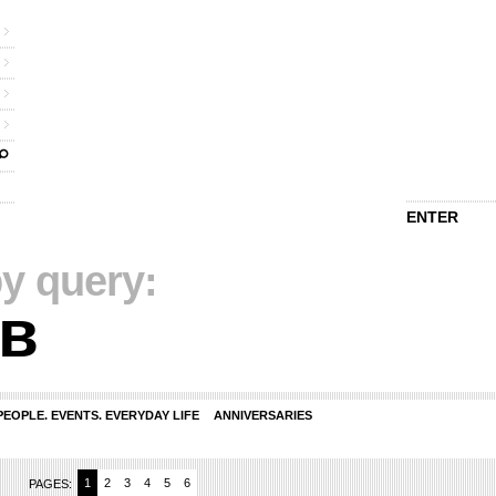
ENTER
y query:
в
PEOPLE. EVENTS. EVERYDAY LIFE
ANNIVERSARIES
1
2
3
4
5
6
PAGES: