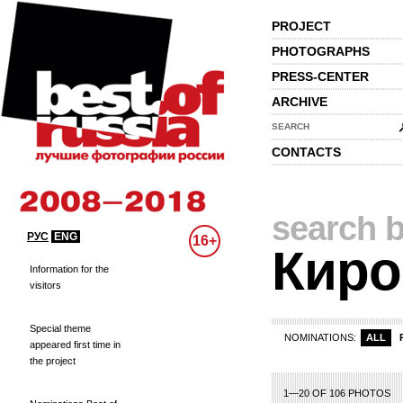
PROJECT
PHOTOGRAPHS
PRESS-CENTER
ARCHIVE
SEARCH
CONTACTS
search b
РУС
ENG
16+
Киро
Information for the
visitors
Special theme
NOMINATIONS:
ALL
appeared first time in
the project
1—20 OF 106 PHOTOS