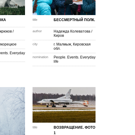
ВКА
title
БЕССМЕРТНЫЙ ПОЛК.
крюков
/
author
Надежда Колеватова
/
Киров
икорецкое
city
г. Малмыж, Кировская
обл.
vents. Everyday
nomination
People. Events. Everyday
life
title
ВОЗВРАЩЕНИЕ. ФОТО
1