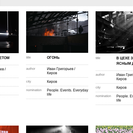
title
ОГОНЬ
ВЕТОМ
title
В ЦЕХЕ 
ЯСНЫМ 
author
Иван Григорьев
/
ьев
/
Киров
author
Иван Гри
Киров
city
Киров
city
Киров
nomination
People. Events. Everyday
life
nomination
People. E
life