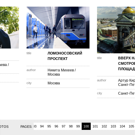
title
ЛОМОНОСОВСКИЙ
title
ВВЕРХ Н
ПРОСПЕКТ
СМОТРО
аева
/
ПЛОЩАД
author
Никита Михеев
/
Москва
author
Артур Ки
city
Москва
Санкт-Пе
city
Санкт-Пе
8
89
90
91
92
93
94
95
96
97
98
99
100
101
102
103
104
105
HOTOS
PAGES: