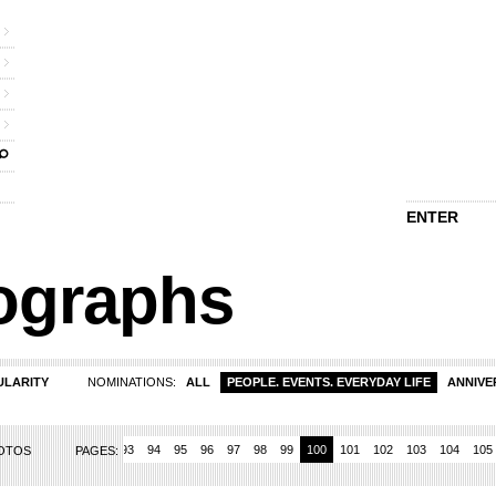
ENTER
ographs
ULARITY
NOMINATIONS:
ALL
PEOPLE. EVENTS. EVERYDAY LIFE
ANNIVE
8
89
90
91
92
93
94
95
96
97
98
99
100
101
102
103
104
105
HOTOS
PAGES: