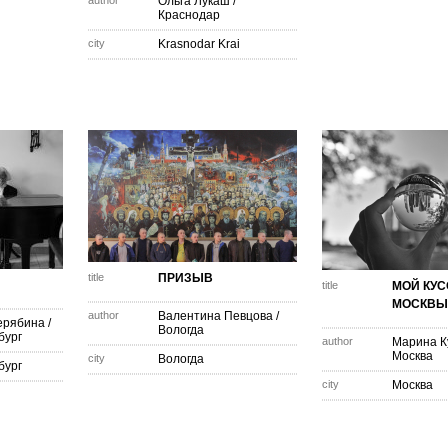
author
Ольга Лукаш
/
Краснодар
city
Krasnodar Krai
title
ПРИЗЫВ
title
МОЙ КУС
МОСКВЫ
author
Валентина Певцова
/
ерябина
/
Вологда
бург
author
Марина К
Москва
city
Вологда
бург
city
Москва