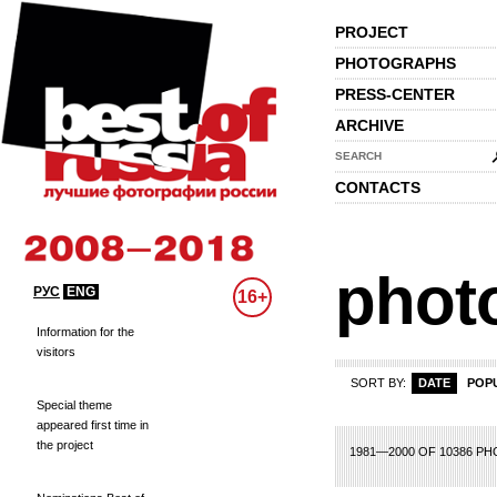
PROJECT
PHOTOGRAPHS
PRESS-CENTER
ARCHIVE
SEARCH
CONTACTS
phot
РУС
ENG
16+
Information for the
visitors
SORT BY:
DATE
POP
Special theme
appeared first time in
the project
70
71
72
73
74
75
76
77
78
79
80
81
82
83
84
85
86
87
8
1981—2000 OF 10386 P