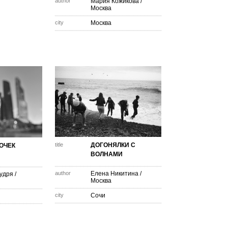
author
Мария Кожикова
/
Москва
city
Москва
title
ДОГОНЯЛКИ С
ОЧЕК
ВОЛНАМИ
author
Елена Никитина
/
удря
/
Москва
city
Сочи