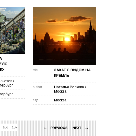
А
ВУЮ
КУ
title
ЗАКАТ С ВИДОМ НА
КРЕМЛЬ
ракозов
/
тербург
author
Наталья Волкова
/
Москва
тербург
city
Москва
←
→
106
107
108
109
110
111
112
113
114
115
116
117
118
119
120
PREVIOUS
NEXT