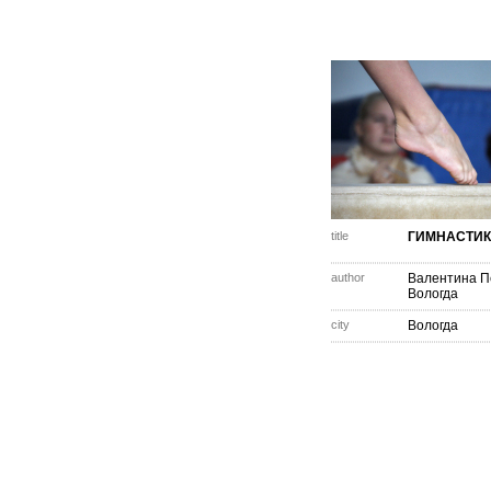
title
ГИМНАСТИ
author
Валентина П
Вологда
city
Вологда