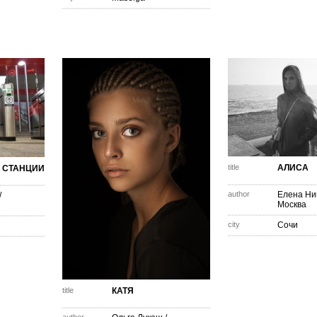
title
АЛИСА
 СТАНЦИИ
author
Елена Ни
/
Москва
city
Сочи
title
КАТЯ