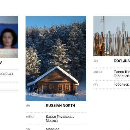
title
БОЛЬША
КА
author
Елена Ш
евцова
/
Тобольск
city
Тобольск
title
RUSSIAN NORTH
author
Дарья Глушкова
/
Москва
city
Maselga