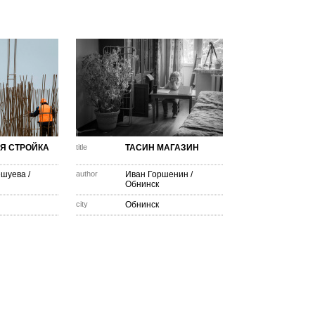
Я СТРОЙКА
title
ТАСИН МАГАЗИН
ешуева
/
author
Иван Горшенин
/
Обнинск
city
Обнинск