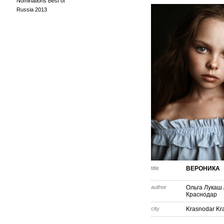
Nominations Best of
Russia 2013
title
ВЕРОНИКА
author
Ольга Лукаш
Краснодар
city
Krasnodar Kr