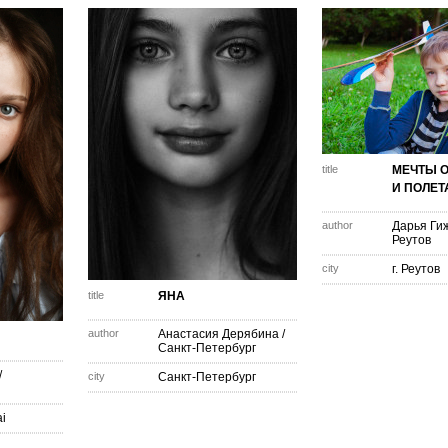
title
МЕЧТЫ О
И ПОЛЕТ
author
Дарья Ги
Реутов
city
г. Реутов
title
ЯНА
author
Анастасия Дерябина
/
Санкт-Петербург
/
city
Санкт-Петербург
ai