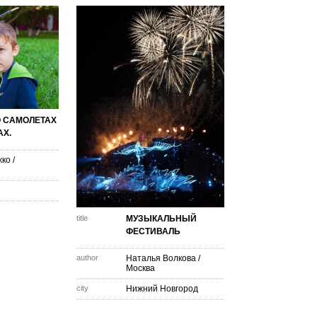
 САМОЛЕТАХ
АХ.
жко
/
title
МУЗЫКАЛЬНЫЙ
ФЕСТИВАЛЬ
author
Наталья Волкова
/
Москва
city
Нижний Новгород