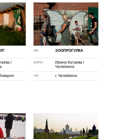
УГ
title
ЗООПРОГУЛКА
таева
/
author
Ирина Катаева
/
к
Челябинск
Поварня
city
г. Челябинск