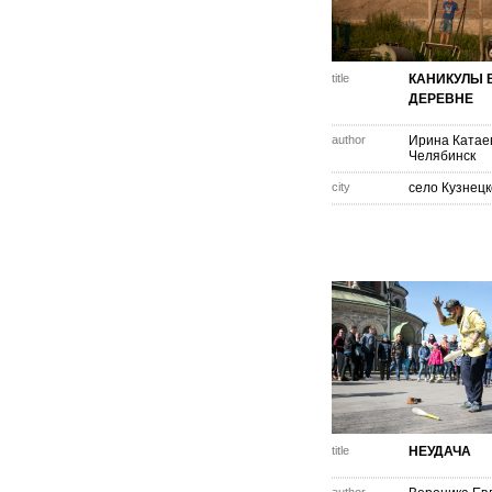
title
КАНИКУЛЫ 
ДЕРЕВНЕ
author
Ирина Катае
Челябинск
city
село Кузнец
title
НЕУДАЧА