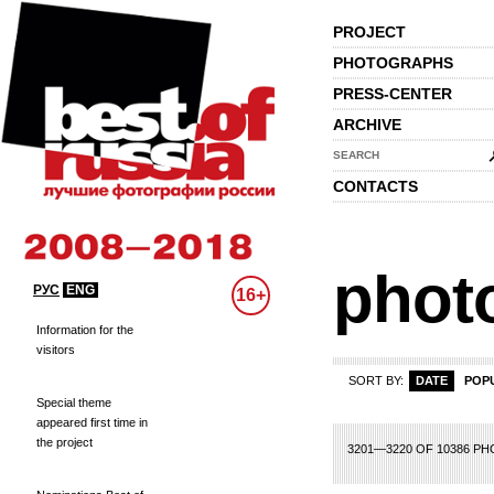
PROJECT
PHOTOGRAPHS
PRESS-CENTER
ARCHIVE
SEARCH
CONTACTS
phot
РУС
ENG
16+
Information for the
visitors
SORT BY:
DATE
POP
Special theme
appeared first time in
the project
137
138
139
140
141
142
143
144
145
146
147
148
149
150
151
3201—3220 OF 10386 P