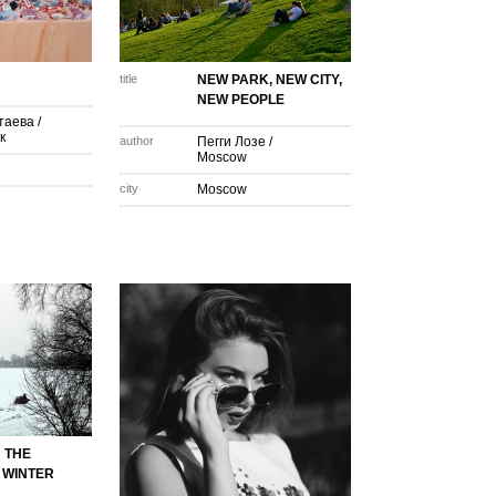
title
NEW PARK, NEW CITY,
NEW PEOPLE
таева
/
к
author
Пегги Лозе
/
Moscow
city
Moscow
 THE
 WINTER