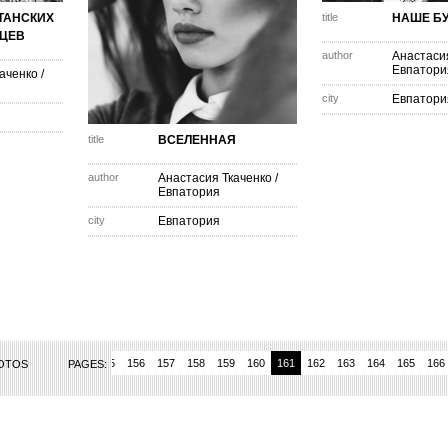
ТАНСКИХ
title
НАШЕ Б
ЦЕВ
author
Анастаси
Евпатори
аченко
/
city
Евпатори
title
ВСЕЛЕННАЯ
author
Анастасия Ткаченко
/
Евпатория
city
Евпатория
152
153
154
155
156
157
158
159
160
161
162
163
164
165
166
HOTOS
PAGES: