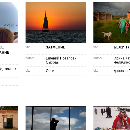
ОЕ
title
ЗАТМЕНИЕ
title
БЕЖИН Л
АНИЕ
author
Евгений Потапов
/
author
Ирина Ка
Сызраь
Челябинс
вдокимов
/
city
Сочи
city
деревня 