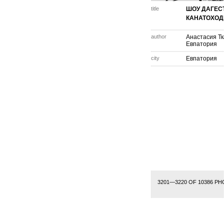
title
ШОУ ДАГЕС
КАНАТОХОД
author
Анастасия Тк
Евпатория
city
Евпатория
137
138
139
140
141
142
143
144
145
146
147
148
149
150
151
3201—3220 OF 10386 P