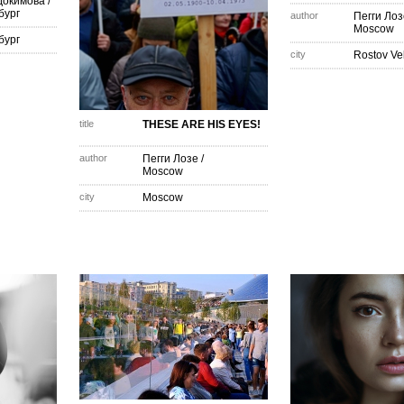
докимова
/
бург
author
Пегги Лоз
Moscow
бург
city
Rostov Vel
title
THESE ARE HIS EYES!
author
Пегги Лозе
/
Moscow
city
Moscow