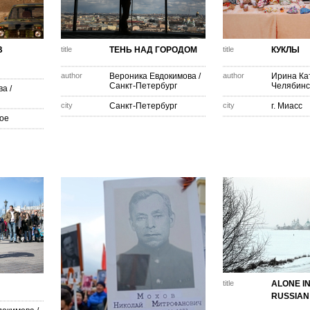
В
title
ТЕНЬ НАД ГОРОДОМ
title
КУКЛЫ
author
Вероника Евдокимова
/
author
Ирина Ка
Санкт-Петербург
Челябинс
ва
/
city
Санкт-Петербург
city
г. Миасс
кое
title
ALONE IN
RUSSIAN