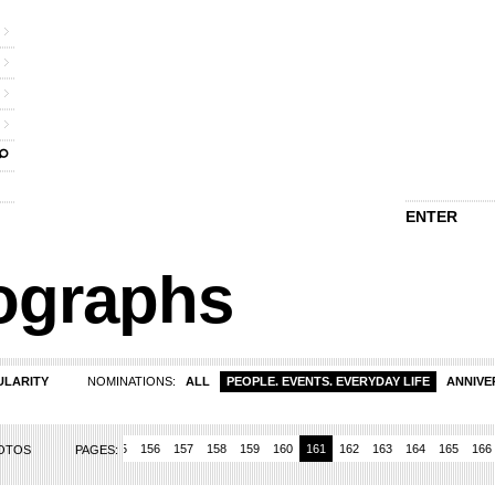
ENTER
ographs
ULARITY
NOMINATIONS:
ALL
PEOPLE. EVENTS. EVERYDAY LIFE
ANNIVE
152
153
154
155
156
157
158
159
160
161
162
163
164
165
166
HOTOS
PAGES: