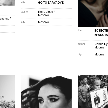
title
GO TO ZARYADYE!
author
Пегги Лозе
/
Moscow
аченко
/
city
Moscow
title
ЕСТЕСТ
КРАСОТА
author
Ирина Бу
Москва
city
Москва