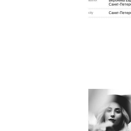
author
Вероника Ев
Санкт-Петер
city
Санкт-Петер