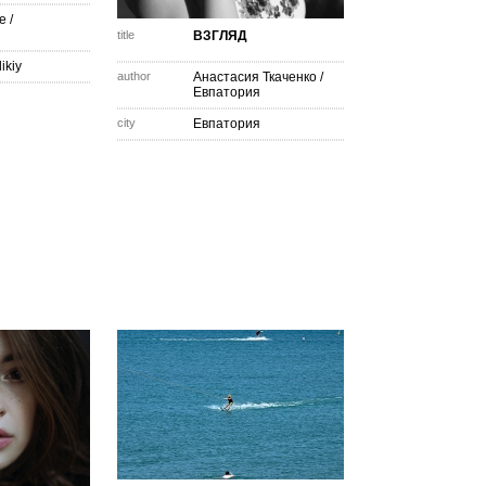
е
/
title
ВЗГЛЯД
ikiy
author
Анастасия Ткаченко
/
Евпатория
city
Евпатория