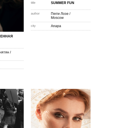
title
SUMMER FUN
author
Пегги Лозе
/
Moscow
city
Anapa
ВЕННАЯ
нятян
/