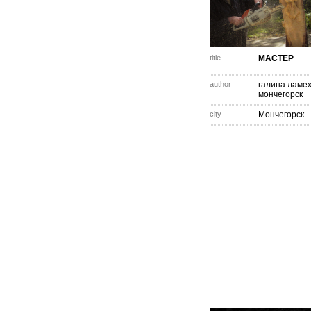
title
МАСТЕР
author
галина ламе
мончегорск
city
Мончегорск