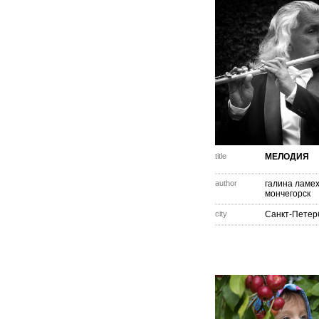
title
МЕЛОДИЯ
author
галина ламе
мончегорск
city
Санкт-Петер