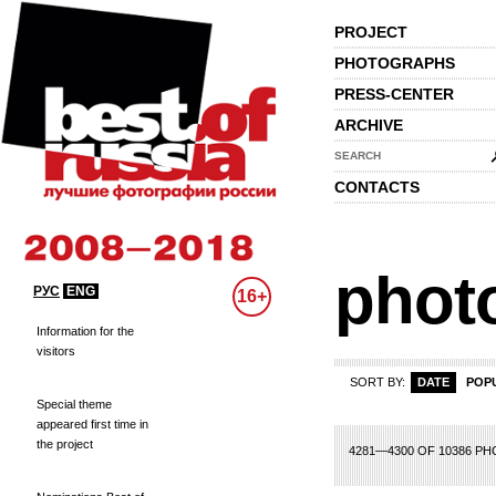
PROJECT
PHOTOGRAPHS
PRESS-CENTER
ARCHIVE
SEARCH
CONTACTS
phot
РУС
ENG
16+
Information for the
visitors
SORT BY:
DATE
POP
Special theme
appeared first time in
the project
94
195
196
197
198
199
200
201
202
203
204
205
206
207
208
2
4281—4300 OF 10386 P