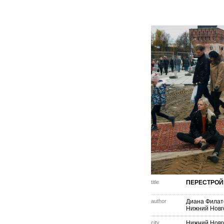
title
ПЕРЕСТРОЙ
author
Диана Филат
Нижний Новг
city
Нижний Новг