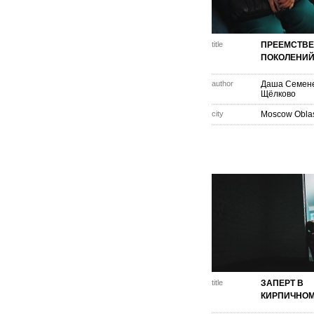
title
ПРЕЕМСТВ
ПОКОЛЕНИЙ
author
Даша Семен
Щёлково
city
Moscow Obla
title
ЗАПЕРТ В
КИРПИЧНОМ