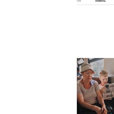
city
Тюмень