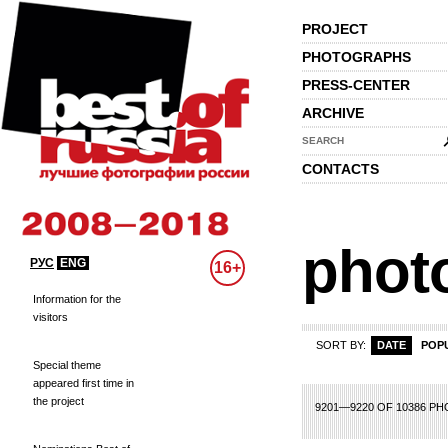
PROJECT
PHOTOGRAPHS
PRESS-CENTER
ARCHIVE
SEARCH
CONTACTS
phot
РУС
ENG
16+
Information for the
visitors
SORT BY:
DATE
POP
Special theme
appeared first time in
the project
40
441
442
443
444
445
446
447
448
449
450
451
452
453
454
4
9201—9220 OF 10386 P