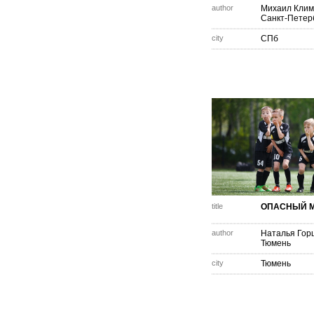
author
Михаил Клим
Санкт-Петер
city
СПб
title
ОПАСНЫЙ 
author
Наталья Гор
Тюмень
city
Тюмень