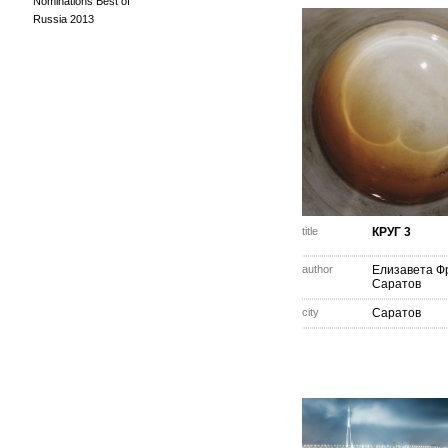
Nominations Best of
Russia 2013
title
КРУГ 3
author
Елизавета Ф
Саратов
city
Саратов