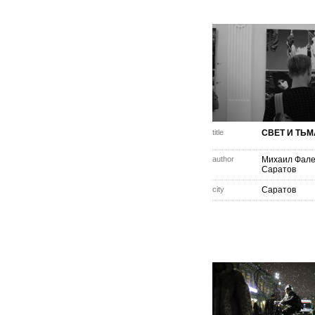
title
СВЕТ И ТЬМ
author
Михаил Фале
Саратов
city
Саратов