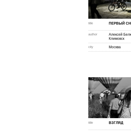
title
ПЕРВЫЙ СН
author
Алексей Бел
Климовск
city
Москва
title
ВЗГЛЯД