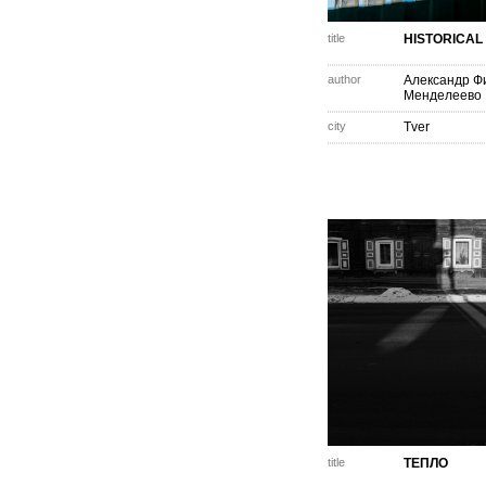
title
HISTORICAL
author
Александр Ф
Менделеево
city
Tver
title
ТЕПЛО