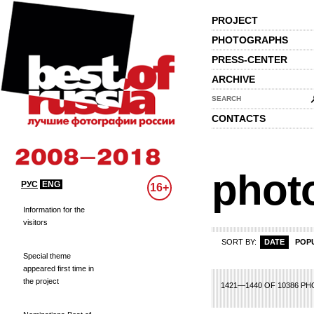
PROJECT
PHOTOGRAPHS
PRESS-CENTER
ARCHIVE
SEARCH
CONTACTS
phot
РУС
ENG
16+
Information for the
visitors
SORT BY:
DATE
POP
Special theme
appeared first time in
the project
46
47
48
49
50
51
52
53
54
55
56
57
58
59
60
61
62
63
64
1421—1440 OF 10386 P