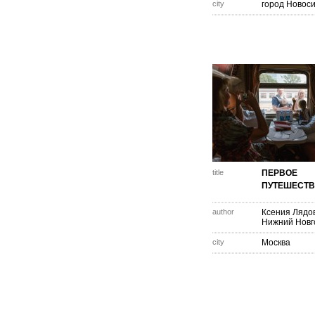
city
город Новос
title
ПЕРВОЕ
ПУТЕШЕСТ
author
Ксения Лядо
Нижний Новг
city
Москва