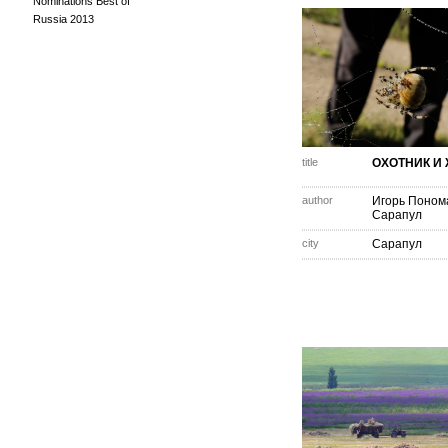
Nominations Best of
Russia 2013
title
ОХОТНИК И
author
Игорь Поном
Сарапул
city
Сарапул