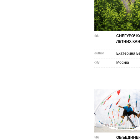
title
СНЕГУРОЧК
ЛЕТНИХ КА
author
Екатерина Б
city
Москва
title
ОБЪЕДИНЕ