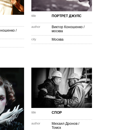
title
ПОРТРЕТ ДЖУЛС
author
Виктор Коношенко
/
оношенко
/
москва
city
Москва
title
СПОР
author
Михаил Дронов
/
Томск