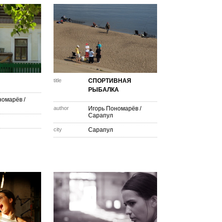
title
СПОРТИВНАЯ
РЫБАЛКА
номарёв
/
author
Игорь Пономарёв
/
Сарапул
city
Сарапул