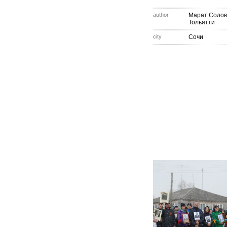
author
Марат Солов
Тольятти
city
Сочи