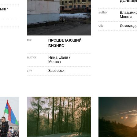
ДОЛЬЩИ
ьев
/
author
Владимир
Москва
city
Домодед
title
ПРОЦВЕТАЮЩИЙ
БИЗНЕС
author
Нина Шаля
/
Москва
city
Заозерск