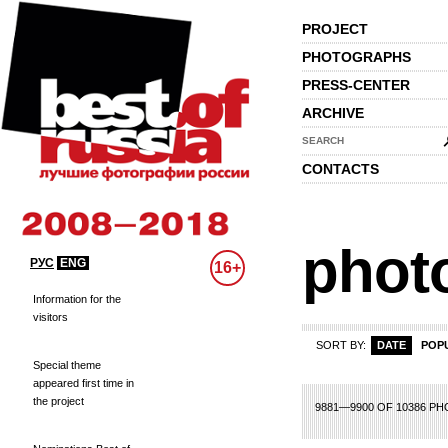
PROJECT
PHOTOGRAPHS
PRESS-CENTER
ARCHIVE
SEARCH
CONTACTS
phot
РУС
ENG
16+
Information for the
visitors
SORT BY:
DATE
POP
Special theme
appeared first time in
the project
471
472
473
474
475
476
477
478
479
480
481
482
483
484
485
9881—9900 OF 10386 P