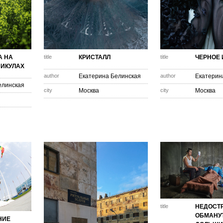
А НА
title
КРИСТАЛЛ
title
ЧЕРНОЕ 
НИКУЛАХ
author
Екатерина Белинская
author
Екатерин
елинская
city
Москва
city
Москва
title
НЕДОСТР
ОБМАНУ
НИЕ