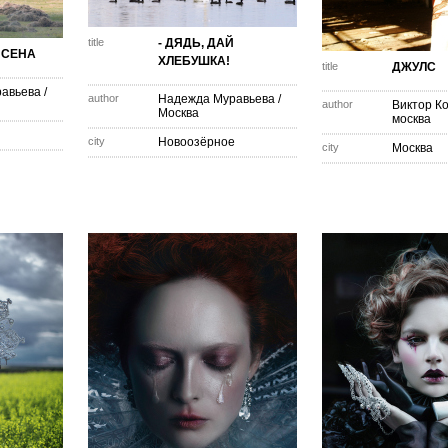
title
- ДЯДЬ, ДАЙ
 СЕНА
ХЛЕБУШКА!
title
ДЖУЛС
авьева
/
author
Надежда Муравьева
/
author
Виктор К
Москва
москва
city
Новоозёрное
city
Москва