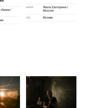
КИ
author
Якель Екатерина
/
 Ивлев
/
Moscow
city
Москва
ово