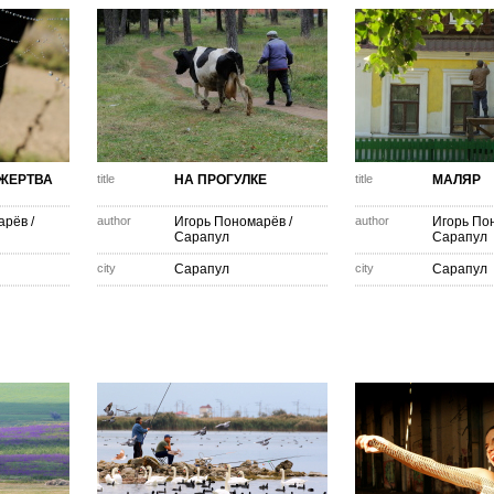
 ЖЕРТВА
title
НА ПРОГУЛКЕ
title
МАЛЯР
арёв
/
author
Игорь Пономарёв
/
author
Игорь По
Сарапул
Сарапул
city
Сарапул
city
Сарапул