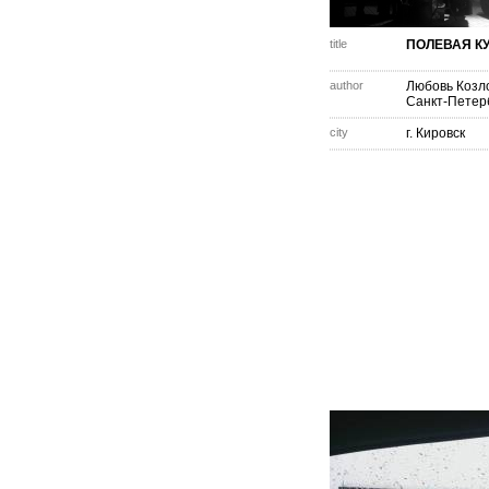
title
ПОЛЕВАЯ К
author
Любовь Козл
Санкт-Петер
city
г. Кировск