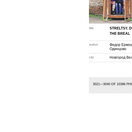
title
STRELTSY. 
THE BREAL
author
Федор Ермо
Одинцово
city
Новгород Ве
31
132
133
134
135
136
137
138
139
140
141
142
143
144
145
1
3021—3040 OF 10386 P