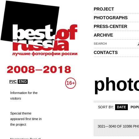
PROJECT
PHOTOGRAPHS
PRESS-CENTER
ARCHIVE
SEARCH
CONTACTS
phot
РУС
ENG
16+
Information for the
visitors
SORT BY:
DATE
POP
Special theme
appeared first time in
the project
31
132
133
134
135
136
137
138
139
140
141
142
143
144
145
1
3021—3040 OF 10386 P