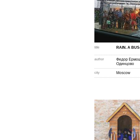
title
RAIN. A BUS
author
Федор Ермо
Одинцово
city
Moscow