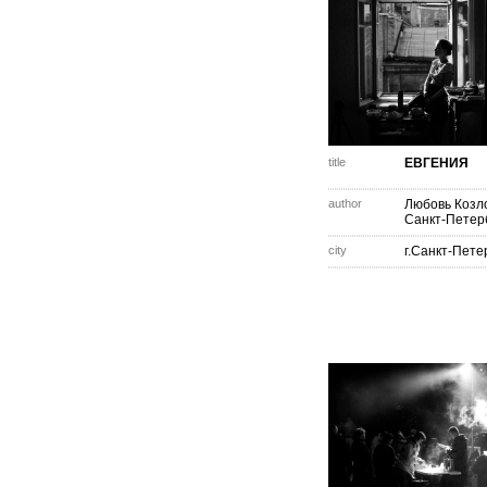
title
ЕВГЕНИЯ
author
Любовь Козл
Санкт-Петер
city
г.Санкт-Пете