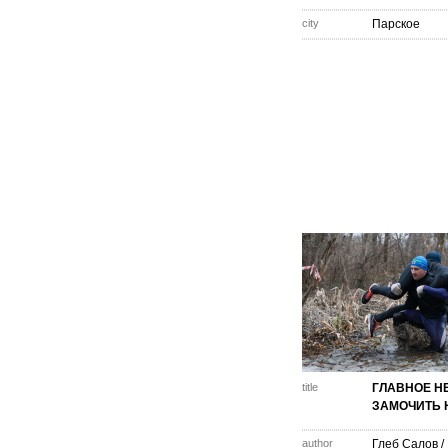
city
Парское
title
ГЛАВНОЕ Н
ЗАМОЧИТЬ Н
author
Глеб Салов
/