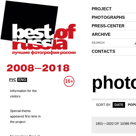
PROJECT
PHOTOGRAPHS
PRESS-CENTER
ARCHIVE
SEARCH
CONTACTS
phot
РУС
ENG
16+
Information for the
visitors
SORT BY:
DATE
POP
Special theme
appeared first time in
the project
65
66
67
68
69
70
71
72
73
74
75
76
77
78
79
80
81
82
83
1801—1820 OF 10386 P