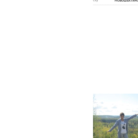
city
Новошахтин