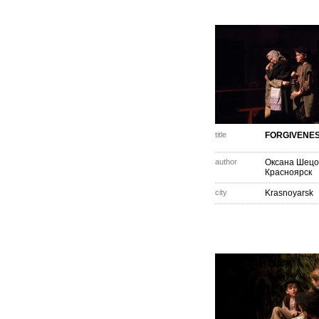
title
FORGIVENE
author
Оксана Шецо
Красноярск
city
Krasnoyarsk