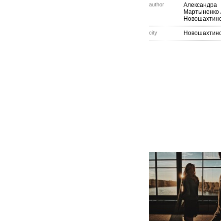
author
Александра
Мартыненко
Новошахтин
city
Новошахтин