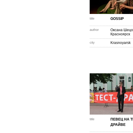
title
GOSSIP
author
Оксана Шецо
Красноярск
city
Krasnoyarsk
title
ПЕВЕЦ НА Т
ДРАЙВЕ