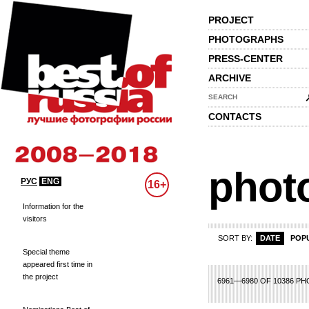
PROJECT
PHOTOGRAPHS
PRESS-CENTER
ARCHIVE
SEARCH
CONTACTS
phot
РУС
ENG
16+
Information for the
visitors
SORT BY:
DATE
POP
Special theme
appeared first time in
the project
28
329
330
331
332
333
334
335
336
337
338
339
340
341
342
3
6961—6980 OF 10386 P