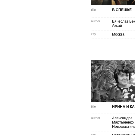
title
В СПЕШКЕ
author
Вячеслав Бе
Аксай
city
Москва
title
ИРИНА И К
author
Александра
Мартыненко
Новошахтин