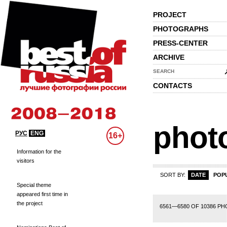
PROJECT
PHOTOGRAPHS
PRESS-CENTER
ARCHIVE
SEARCH
CONTACTS
phot
РУС
ENG
16+
Information for the
visitors
SORT BY:
DATE
POP
Special theme
appeared first time in
the project
08
309
310
311
312
313
314
315
316
317
318
319
320
321
322
3
6561—6580 OF 10386 P