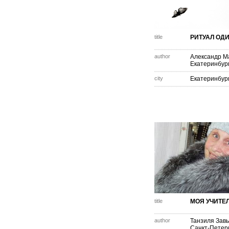
title
РИТУАЛ ОД
author
Александр М
Екатеринбур
city
Екатеринбур
title
МОЯ УЧИТЕ
author
Танзиля Зав
Санкт-Петер