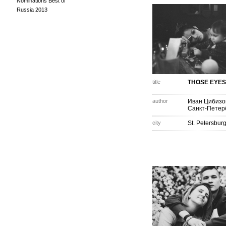
Nominations Best of
Russia 2013
title
THOSE EYES
author
Иван Цибизо
Санкт-Петер
city
St. Petersbur