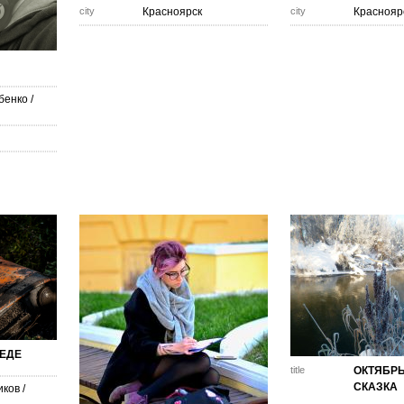
city
Красноярск
city
Краснояр
бенко
/
БЕДЕ
title
ОКТЯБР
СКАЗКА
иков
/