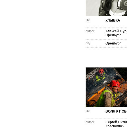
title
УЛЫБКА
author
Алексей Жур
Оренбург
city
Оренбург
title
ВОЛЯ К ПО
author
Сергей Ситн
Красноярск