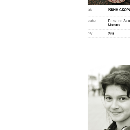
title
УЖИН СКОР
author
Полиназ Зах
Москва
city
Хив