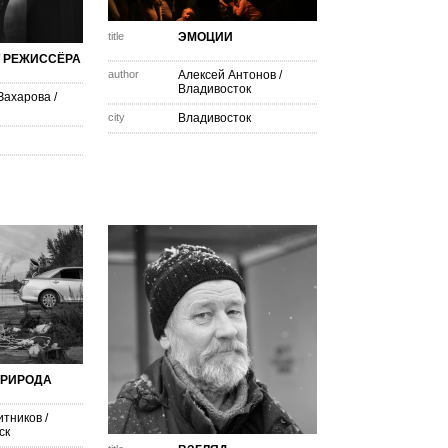
title
ЭМОЦИИ
Т РЕЖИССЁРА
author
Алексей Антонов
/
Владивосток
Захарова
/
city
Владивосток
ПРИРОДА
итников
/
ск