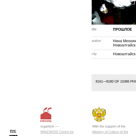
title
ПРОШЛОЕ
author
Нина Мехни
Новоалтайск
city
Новоалтайск
385
386
387
388
389
390
391
392
393
394
395
396
397
398
399
8161—8180 OF 10386 P
organizer —
With the support of the
РУС
WINZAVOD Centre for
Ministry of Culture of the