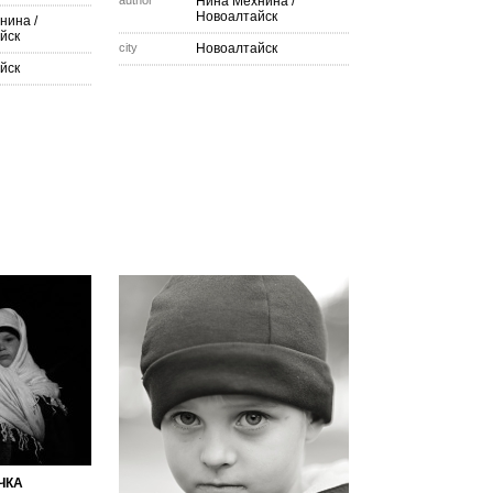
author
Нина Мехнина
/
Новоалтайск
нина
/
йск
city
Новоалтайск
йск
ЧКА