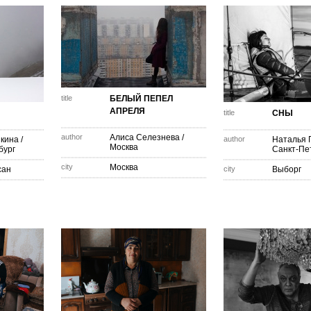
title
БЕЛЫЙ ПЕПЕЛ
АПРЕЛЯ
title
СНЫ
author
Алиса Селезнева
/
кина
/
author
Наталья 
Москва
бург
Санкт-Пе
city
Москва
сан
city
Выборг