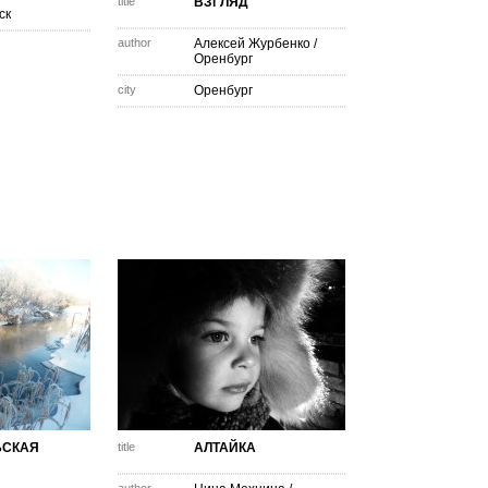
title
ВЗГЛЯД
ск
author
Алексей Журбенко
/
Оренбург
city
Оренбург
ЬСКАЯ
title
АЛТАЙКА