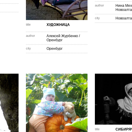
author
Нина Мех
Новоалта
city
Новоалта
title
ХУДОЖНИЦА
author
Алексей Журбенко
/
Оренбург
city
Оренбург
title
СИБИРЯ