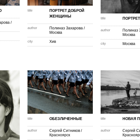
О
title
ПОРТРЕТ ДОБРОЙ
ЖЕНЩИНЫ
title
ПОРТРЕ
арова
/
author
Полиназ Захарова
/
author
Полиназ 
Москва
Москва
city
Хив
city
Москва
title
ОБЕЗЛИЧЕННЫЕ
title
НОВАЯ 
author
Сергей Ситников
/
author
Сергей С
Красноярск
Краснояр