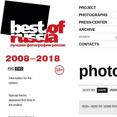
PROJECT
PHOTOGRAPHS
PRESS-CENTER
ARCHIVE
SEARCH
CONTACTS
phot
РУС
ENG
16+
Information for the
visitors
SORT BY:
DATE
POP
Special theme
appeared first time in
the project
385
386
387
388
389
390
391
392
393
394
395
396
397
398
399
8161—8180 OF 10386 P