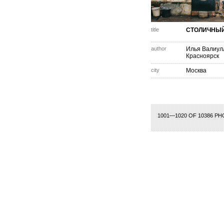
title
СТОЛИЧНЫЙ
author
Илья Валиул
Красноярск
city
Москва
25
26
27
28
29
30
31
32
33
34
35
36
37
38
39
40
41
42
43
1001—1020 OF 10386 P