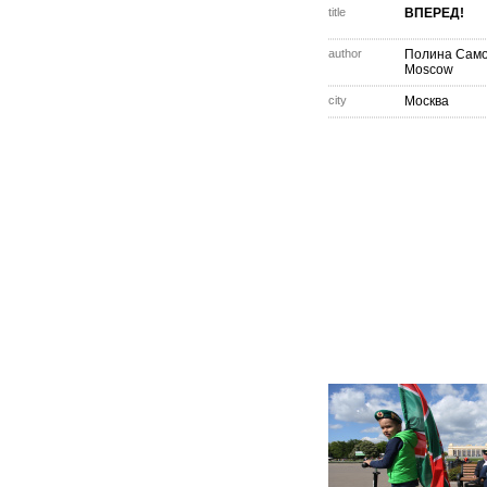
title
ВПЕРЕД!
author
Полина Сам
Moscow
city
Москва