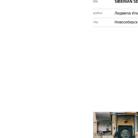
title
SIBERIAN S
author
Людмила Ил
city
Новосибирск