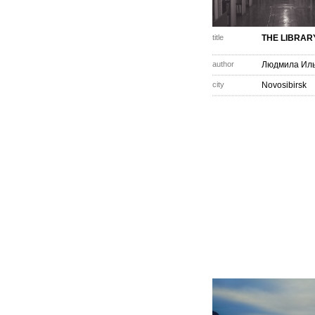
title
THE LIBRAR
author
Людмила Ил
city
Novosibirsk