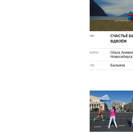
title
СЧАСТЬЕ Б
ВДВОЁМ
author
Ольга Анике
Новосибирск
city
Балыкча