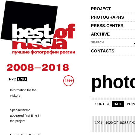
PROJECT
PHOTOGRAPHS
PRESS-CENTER
ARCHIVE
SEARCH
CONTACTS
phot
РУС
ENG
16+
Information for the
visitors
SORT BY:
DATE
POP
Special theme
appeared first time in
the project
25
26
27
28
29
30
31
32
33
34
35
36
37
38
39
40
41
42
43
1001—1020 OF 10386 P