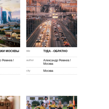
ШКИ МОСКВЫ
title
ТУДА - ОБРАТНО
р Ремнев
/
author
Александр Ремнев
/
Москва
city
Москва