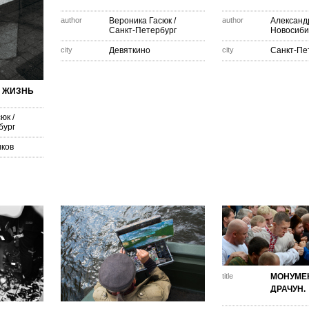
author
Вероника Гасюк
/
author
Александ
Санкт-Петербург
Новосиби
city
Девяткино
city
Санкт-Пе
 ЖИЗНЬ
сюк
/
бург
иков
title
МОНУМЕ
ДРАЧУН.