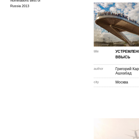
Nominations Best of
Russia 2013
title
УСТРЕМЛЕ
ВВЫСЬ
author
Григорий Ка
Ашхабад
city
Москва