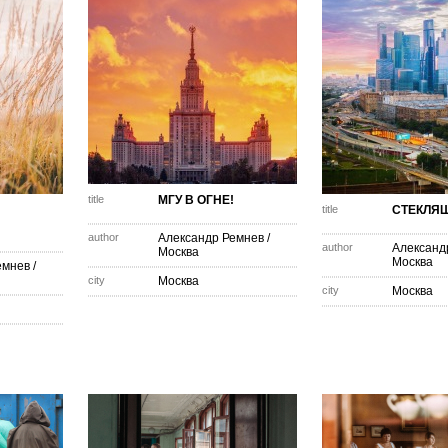
title
МГУ В ОГНЕ!
title
СТЕКЛЯ
author
Александр Ремнев
/
author
Александ
Москва
Москва
емнев
/
city
Москва
city
Москва