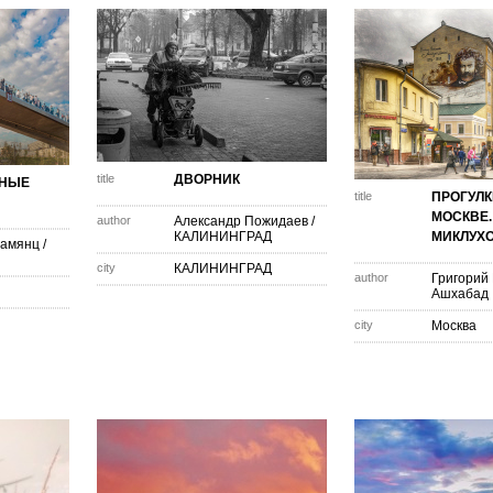
title
ДВОРНИК
ННЫЕ
title
ПРОГУЛК
МОСКВЕ. 
author
Александр Пожидаев
/
КАЛИНИНГРАД
МИКЛУХ
рамянц
/
city
КАЛИНИНГРАД
author
Григорий
Ашхабад
city
Москва