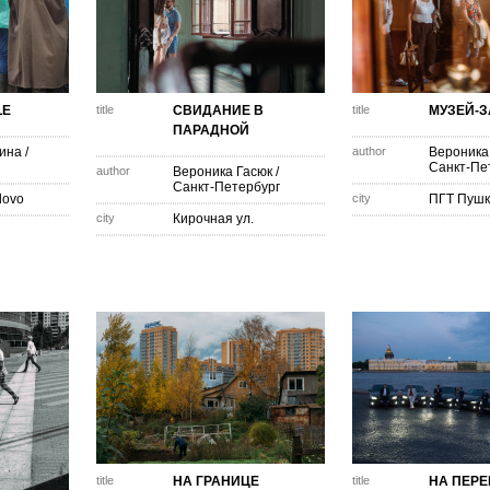
LE
title
СВИДАНИЕ В
title
МУЗЕЙ-
ПАРАДНОЙ
кина
/
author
Вероника
Санкт-Пе
author
Вероника Гасюк
/
Санкт-Петербург
dovo
city
ПГТ Пушк
city
Кирочная ул.
title
НА ГРАНИЦЕ
title
НА ПЕРЕ