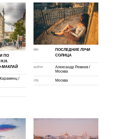
title
ПОСЛЕДНИЕ ЛУЧИ
СОЛНЦА
И ПО
Н.Н.
О-МАКЛАЙ
author
Александр Ремнев
/
Москва
 Карамянц
/
city
Москва