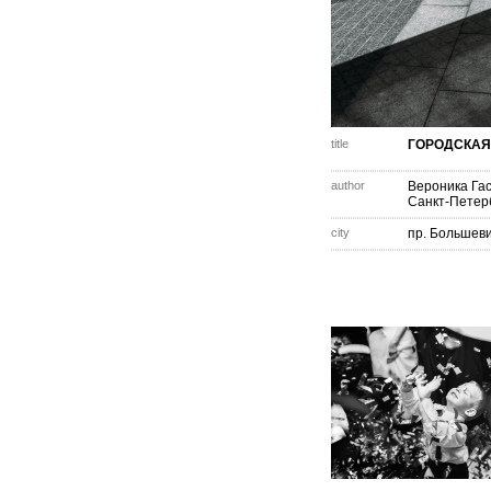
title
ГОРОДСКАЯ
author
Вероника Га
Санкт-Петер
city
пр. Большев