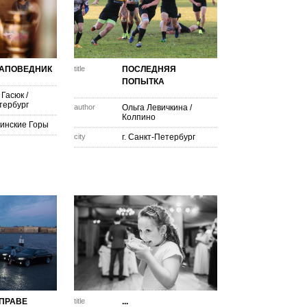
ЗАПОВЕДНИК
title
ПОСЛЕДНЯЯ
ПОПЫТКА
 Гасюк
/
тербург
author
Ольга Левичкина
/
Колпино
инские Горы
city
г. Санкт-Петербург
ПРАВЕ
title
...