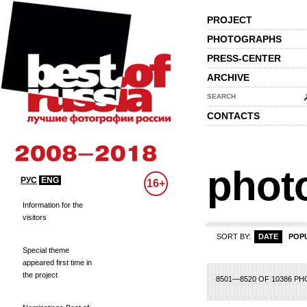
PROJECT
PHOTOGRAPHS
PRESS-CENTER
ARCHIVE
SEARCH
CONTACTS
phot
РУС
ENG
16+
Information for the
visitors
SORT BY:
DATE
POP
Special theme
appeared first time in
the project
402
403
404
405
406
407
408
409
410
411
412
413
414
415
416
8501—8520 OF 10386 P