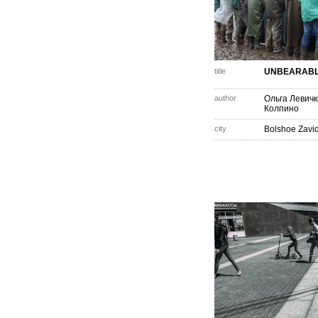
title
UNBEARAB
author
Ольга Левич
Колпино
city
Bolshoe Zavi