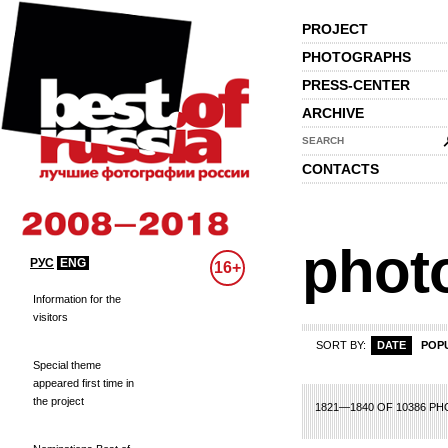
PROJECT
PHOTOGRAPHS
PRESS-CENTER
ARCHIVE
SEARCH
CONTACTS
phot
РУС
ENG
16+
Information for the
visitors
SORT BY:
DATE
POP
Special theme
appeared first time in
the project
66
67
68
69
70
71
72
73
74
75
76
77
78
79
80
81
82
83
84
1821—1840 OF 10386 P