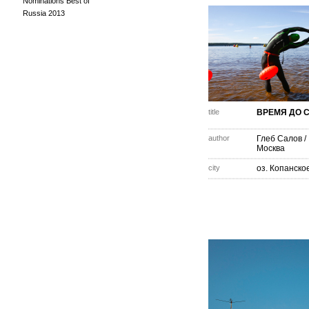
Nominations Best of
Russia 2013
title
ВРЕМЯ ДО СТ
author
Глеб Салов
/
Москва
city
оз. Копанско