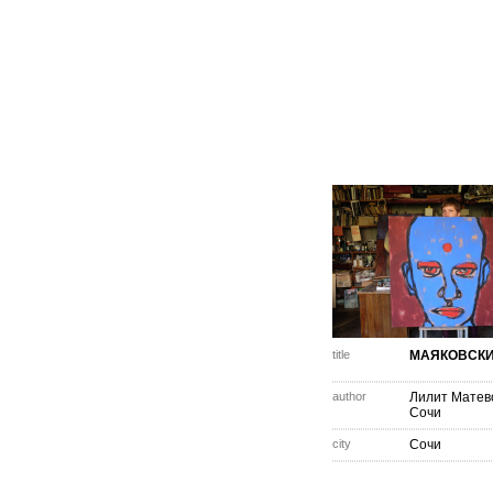
title
МАЯКОВСК
author
Лилит Матев
Сочи
city
Сочи