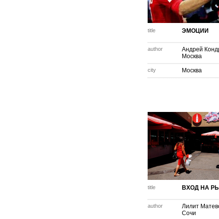
title
ЭМОЦИИ
author
Андрей Конд
Москва
city
Москва
title
ВХОД НА Р
author
Лилит Матев
Сочи