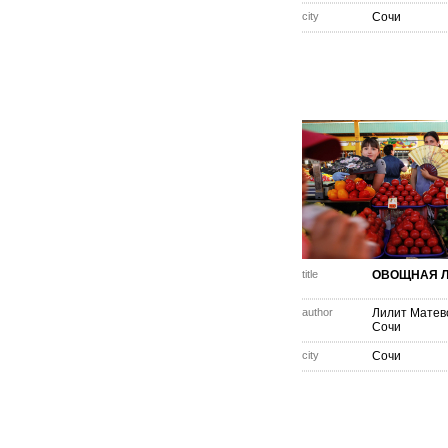
city
Сочи
title
ОВОЩНАЯ 
author
Лилит Матев
Сочи
city
Сочи